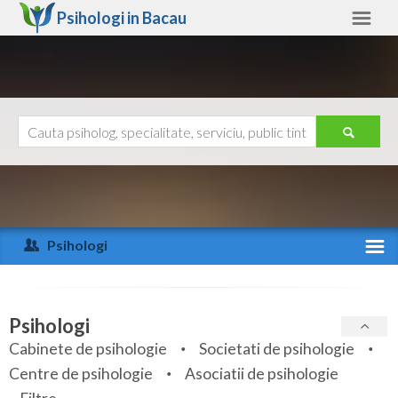
Psihologi in
Bacau
Bacau
Alte judete
Ajutor
Contact
Alba
Arad
Psihologi
Arges
Activitate recenta
Bacau
Specialitati
Psihologi
Bihor
Cabinete de psihologie
Societati de psihologie
Servicii
Centre de psihologie
Asociatii de psihologie
Bistrita-Nasaud
Articole