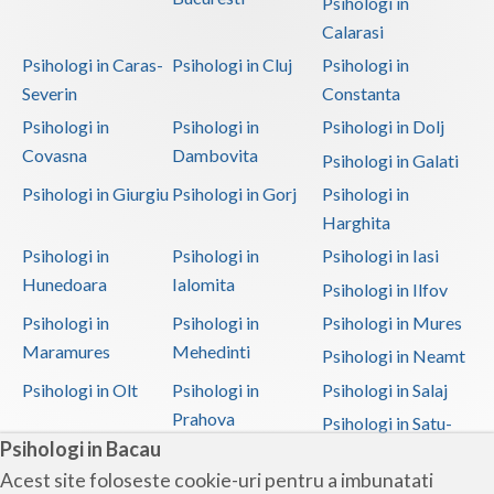
Psihologi in
Calarasi
Psihologi in Caras-
Psihologi in Cluj
Psihologi in
Severin
Constanta
Psihologi in
Psihologi in
Psihologi in Dolj
Covasna
Dambovita
Psihologi in Galati
Psihologi in Giurgiu
Psihologi in Gorj
Psihologi in
Harghita
Psihologi in
Psihologi in
Psihologi in Iasi
Hunedoara
Ialomita
Psihologi in Ilfov
Psihologi in
Psihologi in
Psihologi in Mures
Maramures
Mehedinti
Psihologi in Neamt
Psihologi in Olt
Psihologi in
Psihologi in Salaj
Prahova
Psihologi in Satu-
Psihologi in Bacau
Mare
Acest site foloseste cookie-uri pentru a imbunatati
Psihologi in Sibiu
Psihologi in
Psihologi in