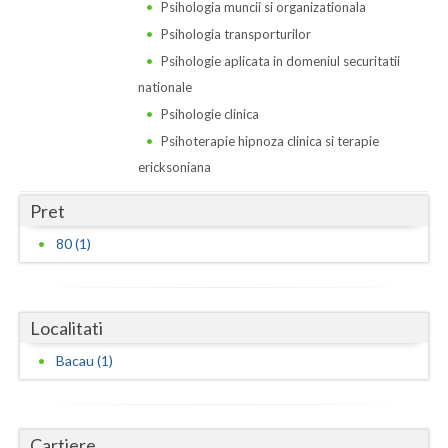
Dolj
Psihologia muncii si organizationala
Psihologia transporturilor
Galati
Psihologie aplicata in domeniul securitatii
Giurgiu
nationale
Psihologie clinica
Gorj
Psihoterapie hipnoza clinica si terapie
Harghita
ericksoniana
Hunedoara
Pret
80 (1)
Ialomita
Iasi
Ilfov
Localitati
Bacau (1)
Maramures
Mehedinti
Cartiere
Mures