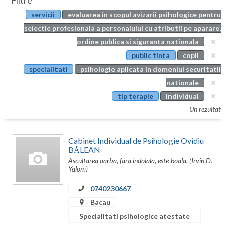
Filtre
Botosani
servicii
evaluarea in scopul avizarii psihologice pentru
Evenimente
Braila
selectie profesionala a personalului cu atributii pe aparare,
Cabinet
ordine publica si siguranta nationala
Brasov
public tinta
copii
Membri
Bucuresti
specialitati
psihologie aplicata in domeniul securitatii
nationale
Buzau
tip terapie
individual
Calarasi
Un rezultat
Caras-Severin
Cabinet Individual de Psihologie Ovidiu
Cluj
BĂLEAN
Ascultarea oarba, fara indoiala, este boala. (Irvin D.
Constanta
Yalom)
Covasna
0740230667
Bacau
Dambovita
Specialitati psihologice atestate