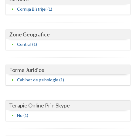
Cornișa Bistriței (1)
Neamt
Olt
Zone Geografice
Prahova
Central (1)
Salaj
Satu-Mare
Forme Juridice
Sibiu
Cabinet de psihologie (1)
Suceava
Teleorman
Terapie Online Prin Skype
Timis
Nu (1)
Tulcea
Valcea