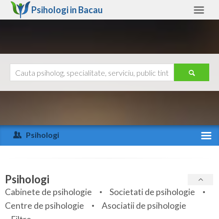
Psihologi in
Bacau
Bacau
Alte judete
Ajutor
Contact
Alba
Arad
Psihologi
Arges
Activitate recenta
Bacau
Specialitati
Psihologi
Bihor
Cabinete de psihologie
Societati de psihologie
Servicii
Centre de psihologie
Asociatii de psihologie
Bistrita-Nasaud
Articole