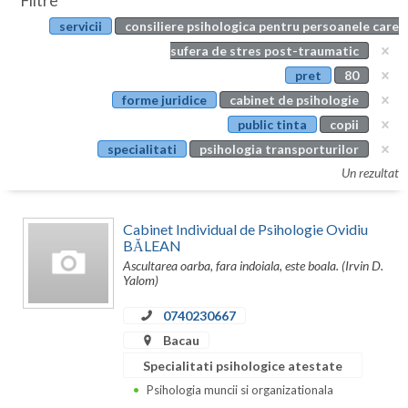
Filtre
Botosani
servicii
consiliere psihologica pentru persoanele care
Evenimente
Braila
sufera de stres post-traumatic
Cabinet
pret
80
Brasov
forme juridice
cabinet de psihologie
Membri
Bucuresti
public tinta
copii
specialitati
psihologia transporturilor
Buzau
Un rezultat
Calarasi
Cabinet Individual de Psihologie Ovidiu
Caras-Severin
BĂLEAN
Ascultarea oarba, fara indoiala, este boala. (Irvin D.
Cluj
Yalom)
Constanta
0740230667
Covasna
Bacau
Specialitati psihologice atestate
Dambovita
Psihologia muncii si organizationala