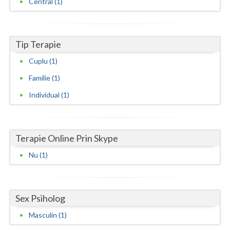
Central (1)
Neamt
Olt
Tip Terapie
Prahova
Cuplu (1)
Familie (1)
Salaj
Individual (1)
Satu-Mare
Sibiu
Terapie Online Prin Skype
Suceava
Nu (1)
Teleorman
Timis
Sex Psiholog
Tulcea
Masculin (1)
Valcea