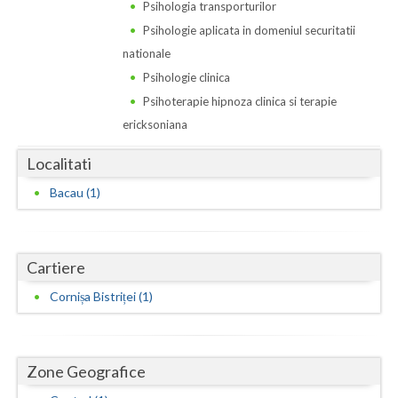
Dolj
Psihologia transporturilor
Psihologie aplicata in domeniul securitatii
Galati
nationale
Giurgiu
Psihologie clinica
Psihoterapie hipnoza clinica si terapie
Gorj
ericksoniana
Harghita
Localitati
Hunedoara
Bacau (1)
Ialomita
Iasi
Cartiere
Ilfov
Cornișa Bistriței (1)
Maramures
Mehedinti
Zone Geografice
Mures