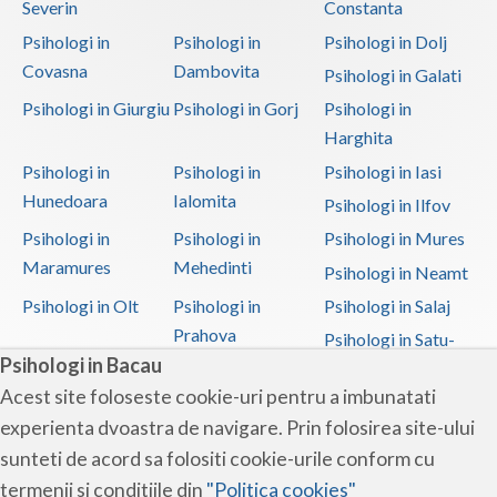
Severin
Constanta
Psihologi in
Psihologi in
Psihologi in Dolj
Covasna
Dambovita
Psihologi in Galati
Psihologi in Giurgiu
Psihologi in Gorj
Psihologi in
Harghita
Psihologi in
Psihologi in
Psihologi in Iasi
Hunedoara
Ialomita
Psihologi in Ilfov
Psihologi in
Psihologi in
Psihologi in Mures
Maramures
Mehedinti
Psihologi in Neamt
Psihologi in Olt
Psihologi in
Psihologi in Salaj
Prahova
Psihologi in Satu-
Psihologi in Bacau
Mare
Acest site foloseste cookie-uri pentru a imbunatati
Psihologi in Sibiu
Psihologi in
Psihologi in
experienta dvoastra de navigare. Prin folosirea site-ului
Suceava
Teleorman
sunteti de acord sa folositi cookie-urile conform cu
Psihologi in Timis
Psihologi in Tulcea
Psihologi in Valcea
termenii si conditiile din
"Politica cookies"