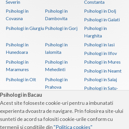
Severin
Constanta
Psihologi in
Psihologi in
Psihologi in Dolj
Covasna
Dambovita
Psihologi in Galati
Psihologi in Giurgiu
Psihologi in Gorj
Psihologi in
Harghita
Psihologi in
Psihologi in
Psihologi in Iasi
Hunedoara
Ialomita
Psihologi in Ilfov
Psihologi in
Psihologi in
Psihologi in Mures
Maramures
Mehedinti
Psihologi in Neamt
Psihologi in Olt
Psihologi in
Psihologi in Salaj
Prahova
Psihologi in Satu-
Psihologi in Bacau
Mare
Acest site foloseste cookie-uri pentru a imbunatati
Psihologi in Sibiu
Psihologi in
Psihologi in
experienta dvoastra de navigare. Prin folosirea site-ului
Suceava
Teleorman
sunteti de acord sa folositi cookie-urile conform cu
Psihologi in Timis
Psihologi in Tulcea
Psihologi in Valcea
termenii si conditiile din
"Politica cookies"