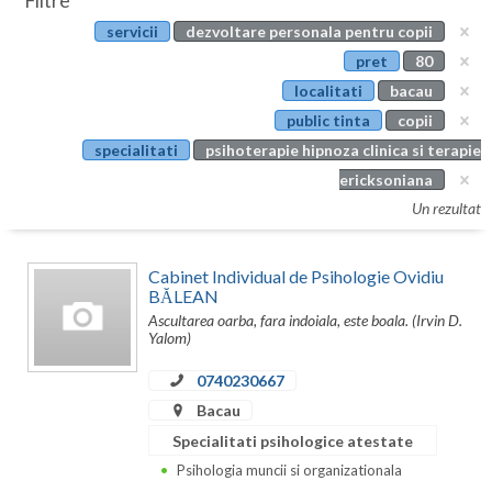
Filtre
Botosani
servicii
dezvoltare personala pentru copii
Evenimente
Braila
pret
80
Cabinet
localitati
bacau
Brasov
public tinta
copii
Membri
Bucuresti
specialitati
psihoterapie hipnoza clinica si terapie
ericksoniana
Buzau
Un rezultat
Calarasi
Cabinet Individual de Psihologie Ovidiu
Caras-Severin
BĂLEAN
Ascultarea oarba, fara indoiala, este boala. (Irvin D.
Cluj
Yalom)
Constanta
0740230667
Covasna
Bacau
Specialitati psihologice atestate
Dambovita
Psihologia muncii si organizationala