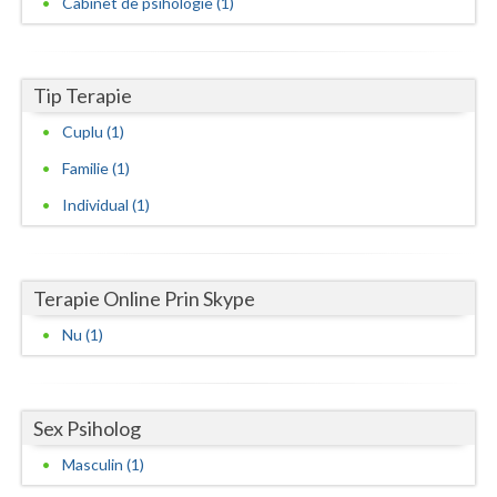
Cabinet de psihologie (1)
Neamt
Olt
Tip Terapie
Prahova
Cuplu (1)
Familie (1)
Salaj
Individual (1)
Satu-Mare
Sibiu
Terapie Online Prin Skype
Suceava
Nu (1)
Teleorman
Timis
Sex Psiholog
Tulcea
Masculin (1)
Valcea