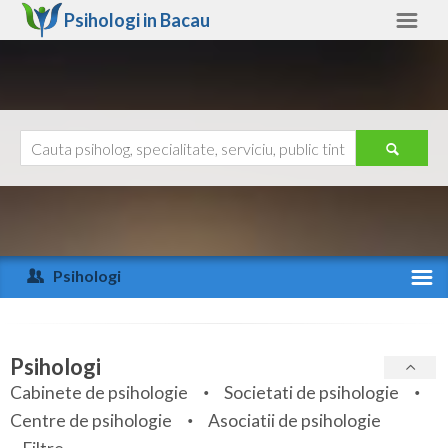
Psihologi in
Bacau
Bacau
Alte judete
Ajutor
Contact
Alba
Arad
Psihologi
Arges
Activitate recenta
Bacau
Specialitati
Psihologi
Bihor
Cabinete de psihologie
Societati de psihologie
Servicii
Centre de psihologie
Asociatii de psihologie
Bistrita-Nasaud
Articole