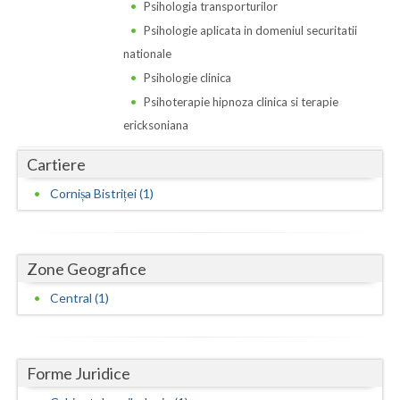
Dolj
Psihologia transporturilor
Psihologie aplicata in domeniul securitatii
Galati
nationale
Giurgiu
Psihologie clinica
Psihoterapie hipnoza clinica si terapie
Gorj
ericksoniana
Harghita
Cartiere
Hunedoara
Cornișa Bistriței (1)
Ialomita
Iasi
Zone Geografice
Ilfov
Central (1)
Maramures
Mehedinti
Forme Juridice
Mures