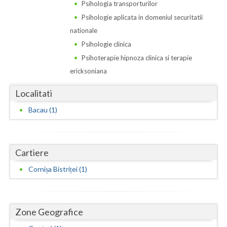
Dolj
Psihologia transporturilor
Psihologie aplicata in domeniul securitatii
Galati
nationale
Giurgiu
Psihologie clinica
Psihoterapie hipnoza clinica si terapie
Gorj
ericksoniana
Harghita
Localitati
Hunedoara
Bacau (1)
Ialomita
Iasi
Cartiere
Ilfov
Cornișa Bistriței (1)
Maramures
Mehedinti
Zone Geografice
Mures