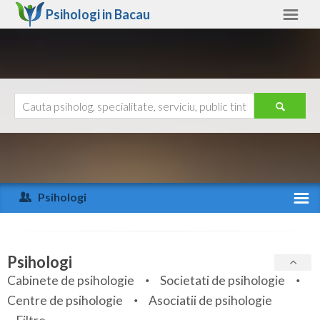
Psihologi in
Bacau
Bacau
Alte judete
Ajutor
Contact
Alba
Arad
Psihologi
Arges
Activitate recenta
Bacau
Specialitati
Psihologi
Bihor
Cabinete de psihologie
Societati de psihologie
Servicii
Centre de psihologie
Asociatii de psihologie
Bistrita-Nasaud
Articole