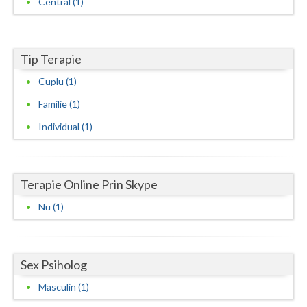
Central (1)
Neamt
Olt
Tip Terapie
Prahova
Cuplu (1)
Familie (1)
Salaj
Individual (1)
Satu-Mare
Sibiu
Terapie Online Prin Skype
Suceava
Nu (1)
Teleorman
Timis
Sex Psiholog
Tulcea
Masculin (1)
Valcea