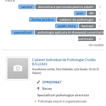
Filtre
Botosani
servicii
dezvoltare personala pentru adulti
Evenimente
Braila
pret
80
Cabinet
forme juridice
cabinet de psihologie
Brasov
public tinta
batrani
Membri
Bucuresti
specialitati
psihologie aplicata in domeniul securitatii
nationale
Buzau
Un rezultat
Calarasi
Cabinet Individual de Psihologie Ovidiu
Caras-Severin
BĂLEAN
Ascultarea oarba, fara indoiala, este boala. (Irvin D.
Cluj
Yalom)
Constanta
0740230667
Covasna
Bacau
Specialitati psihologice atestate
Dambovita
Psihologia muncii si organizationala