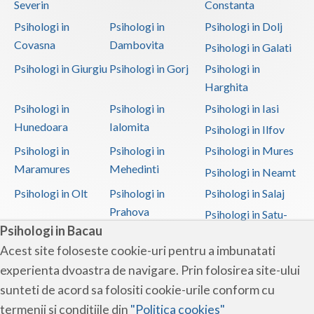
Severin
Constanta
Psihologi in
Psihologi in
Psihologi in Dolj
Covasna
Dambovita
Psihologi in Galati
Psihologi in Giurgiu
Psihologi in Gorj
Psihologi in
Harghita
Psihologi in
Psihologi in
Psihologi in Iasi
Hunedoara
Ialomita
Psihologi in Ilfov
Psihologi in
Psihologi in
Psihologi in Mures
Maramures
Mehedinti
Psihologi in Neamt
Psihologi in Olt
Psihologi in
Psihologi in Salaj
Prahova
Psihologi in Satu-
Psihologi in Bacau
Mare
Acest site foloseste cookie-uri pentru a imbunatati
Psihologi in Sibiu
Psihologi in
Psihologi in
experienta dvoastra de navigare. Prin folosirea site-ului
Suceava
Teleorman
sunteti de acord sa folositi cookie-urile conform cu
Psihologi in Timis
Psihologi in Tulcea
Psihologi in Valcea
termenii si conditiile din
"Politica cookies"