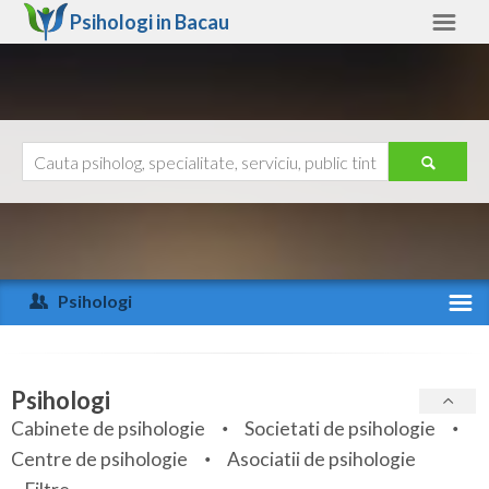
Psihologi in
Bacau
Bacau
Alte judete
Ajutor
Contact
Alba
Arad
Psihologi
Arges
Activitate recenta
Bacau
Specialitati
Psihologi
Bihor
Cabinete de psihologie
Societati de psihologie
Servicii
Centre de psihologie
Asociatii de psihologie
Bistrita-Nasaud
Articole