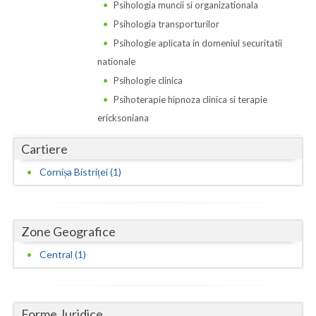
Dolj
Psihologia muncii si organizationala
Psihologia transporturilor
Galati
Psihologie aplicata in domeniul securitatii
Giurgiu
nationale
Psihologie clinica
Gorj
Psihoterapie hipnoza clinica si terapie
Harghita
ericksoniana
Hunedoara
Cartiere
Cornișa Bistriței (1)
Ialomita
Iasi
Ilfov
Zone Geografice
Central (1)
Maramures
Mehedinti
Forme Juridice
Mures