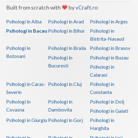
Built from scratch with
by
vCraft.ro
Psihologi in Alba
Psihologi in Arad
Psihologi in Arges
Psihologi in Bacau
Psihologi in Bihor
Psihologi in
Bistrita-Nasaud
Psihologi in
Psihologi in Braila
Psihologi in Brasov
Botosani
Psihologi in
Psihologi in Buzau
Bucuresti
Psihologi in
Calarasi
Psihologi in Caras-
Psihologi in Cluj
Psihologi in
Severin
Constanta
Psihologi in
Psihologi in
Psihologi in Dolj
Covasna
Dambovita
Psihologi in Galati
Psihologi in Giurgiu
Psihologi in Gorj
Psihologi in
Harghita
Psihologi in
Psihologi in
Psihologi in Iasi