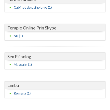
Cabinet de psihologie (1)
Neamt
Olt
Terapie Online Prin Skype
Prahova
Nu (1)
Salaj
Satu-Mare
Sex Psiholog
Sibiu
Masculin (1)
Suceava
Teleorman
Limba
Timis
Romana (1)
Tulcea
Valcea