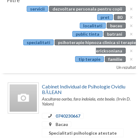
Filtre
Botosani
servicii
dezvoltare personala pentru copii
Evenimente
Braila
pret
80
Cabinet
localitati
bacau
Brasov
public tinta
batrani
Membri
Bucuresti
specialitati
psihoterapie hipnoza clinica si terapie
ericksoniana
Buzau
tip terapie
familie
Calarasi
Un rezultat
Caras-Severin
Cabinet Individual de Psihologie Ovidiu
Cluj
BĂLEAN
Ascultarea oarba, fara indoiala, este boala. (Irvin D.
Constanta
Yalom)
Covasna
0740230667
Bacau
Dambovita
Specialitati psihologice atestate