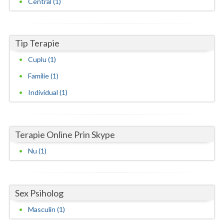
Central (1)
Neamt
Olt
Tip Terapie
Prahova
Cuplu (1)
Familie (1)
Salaj
Individual (1)
Satu-Mare
Sibiu
Terapie Online Prin Skype
Suceava
Nu (1)
Teleorman
Timis
Sex Psiholog
Tulcea
Masculin (1)
Valcea