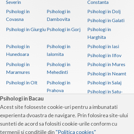
Severin
Constanta
Psihologi in
Psihologi in
Psihologi in Dolj
Covasna
Dambovita
Psihologi in Galati
Psihologi in Giurgiu
Psihologi in Gorj
Psihologi in
Harghita
Psihologi in
Psihologi in
Psihologi in Iasi
Hunedoara
Ialomita
Psihologi in Ilfov
Psihologi in
Psihologi in
Psihologi in Mures
Maramures
Mehedinti
Psihologi in Neamt
Psihologi in Olt
Psihologi in
Psihologi in Salaj
Prahova
Psihologi in Satu-
Psihologi in Bacau
Mare
Acest site foloseste cookie-uri pentru a imbunatati
Psihologi in Sibiu
Psihologi in
Psihologi in
experienta dvoastra de navigare. Prin folosirea site-ului
Suceava
Teleorman
sunteti de acord sa folositi cookie-urile conform cu
Psihologi in Timis
Psihologi in Tulcea
Psihologi in Valcea
termenii si conditiile din
"Politica cookies"