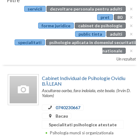
Filtre
Botosani
servicii
dezvoltare personala pentru adulti
Evenimente
Braila
pret
80
Cabinet
forme juridice
cabinet de psihologie
Brasov
public tinta
adulti
Membri
Bucuresti
specialitati
psihologie aplicata in domeniul securitatii
nationale
Buzau
Un rezultat
Calarasi
Cabinet Individual de Psihologie Ovidiu
Caras-Severin
BĂLEAN
Ascultarea oarba, fara indoiala, este boala. (Irvin D.
Cluj
Yalom)
Constanta
0740230667
Covasna
Bacau
Specialitati psihologice atestate
Dambovita
Psihologia muncii si organizationala