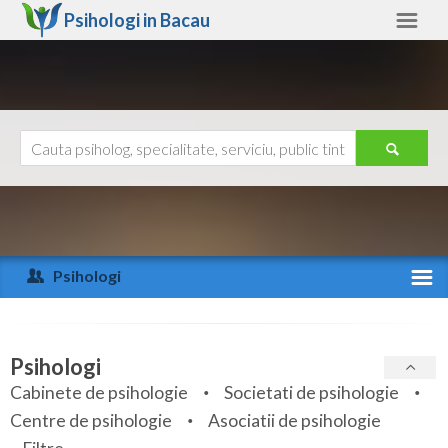
Psihologi in
Bacau
Bacau
Alte judete
Ajutor
Contact
Alba
Arad
Psihologi
Arges
Activitate recenta
Bacau
Specialitati
Psihologi
Bihor
Cabinete de psihologie
Societati de psihologie
Servicii
Centre de psihologie
Asociatii de psihologie
Bistrita-Nasaud
Articole