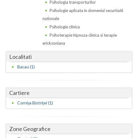
Dolj
Psihologia transporturilor
Psihologie aplicata in domeniul securitatii
Galati
nationale
Giurgiu
Psihologie clinica
Psihoterapie hipnoza clinica si terapie
Gorj
ericksoniana
Harghita
Localitati
Hunedoara
Bacau (1)
Ialomita
Iasi
Cartiere
Ilfov
Cornișa Bistriței (1)
Maramures
Mehedinti
Zone Geografice
Mures