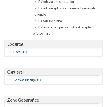
Dolj
Psihologia transporturilor
Psihologie aplicata in domeniul securitatii
Galati
nationale
Giurgiu
Psihologie clinica
Psihoterapie hipnoza clinica si terapie
Gorj
ericksoniana
Harghita
Localitati
Hunedoara
Bacau (1)
Ialomita
Iasi
Cartiere
Ilfov
Cornișa Bistriței (1)
Maramures
Mehedinti
Zone Geografice
Mures