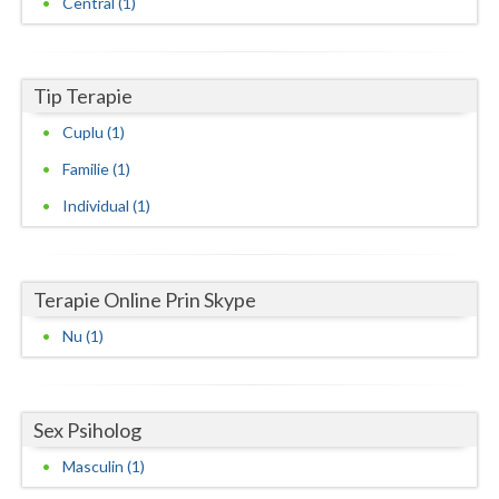
Central (1)
Neamt
Olt
Tip Terapie
Prahova
Cuplu (1)
Familie (1)
Salaj
Individual (1)
Satu-Mare
Sibiu
Terapie Online Prin Skype
Suceava
Nu (1)
Teleorman
Timis
Sex Psiholog
Tulcea
Masculin (1)
Valcea