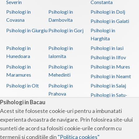
Severin
Constanta
Psihologi in
Psihologi in
Psihologi in Dolj
Covasna
Dambovita
Psihologi in Galati
Psihologi in Giurgiu
Psihologi in Gorj
Psihologi in
Harghita
Psihologi in
Psihologi in
Psihologi in Iasi
Hunedoara
Ialomita
Psihologi in Ilfov
Psihologi in
Psihologi in
Psihologi in Mures
Maramures
Mehedinti
Psihologi in Neamt
Psihologi in Olt
Psihologi in
Psihologi in Salaj
Prahova
Psihologi in Satu-
Psihologi in Bacau
Mare
Acest site foloseste cookie-uri pentru a imbunatati
Psihologi in Sibiu
Psihologi in
Psihologi in
experienta dvoastra de navigare. Prin folosirea site-ului
Suceava
Teleorman
sunteti de acord sa folositi cookie-urile conform cu
Psihologi in Timis
Psihologi in Tulcea
Psihologi in Valcea
termenii si conditiile din
"Politica cookies"