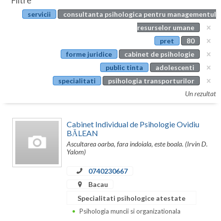
Filtre
Botosani
servicii
consultanta psihologica pentru managementul
Evenimente
Braila
resurselor umane
Cabinet
pret
80
Brasov
forme juridice
cabinet de psihologie
Membri
Bucuresti
public tinta
adolescenti
specialitati
psihologia transporturilor
Buzau
Un rezultat
Calarasi
Cabinet Individual de Psihologie Ovidiu
Caras-Severin
BĂLEAN
Ascultarea oarba, fara indoiala, este boala. (Irvin D.
Cluj
Yalom)
Constanta
0740230667
Covasna
Bacau
Specialitati psihologice atestate
Dambovita
Psihologia muncii si organizationala