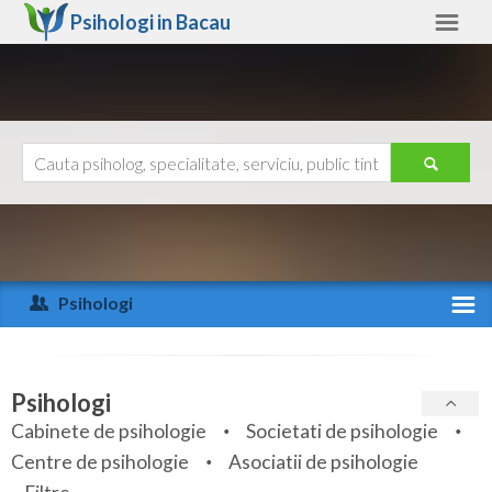
Psihologi in
Bacau
Bacau
Alte judete
Ajutor
Contact
Alba
Arad
Psihologi
Arges
Activitate recenta
Bacau
Specialitati
Psihologi
Bihor
Cabinete de psihologie
Societati de psihologie
Servicii
Centre de psihologie
Asociatii de psihologie
Bistrita-Nasaud
Articole