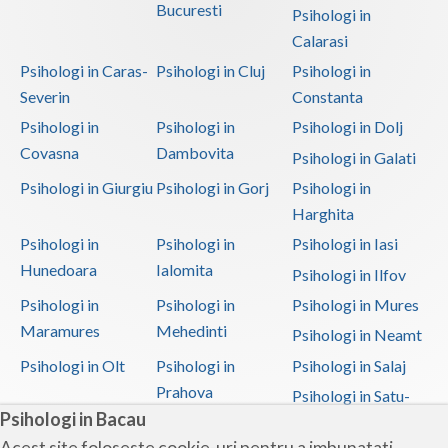
Bucuresti
Psihologi in
Calarasi
Psihologi in Caras-
Psihologi in Cluj
Psihologi in
Severin
Constanta
Psihologi in
Psihologi in
Psihologi in Dolj
Covasna
Dambovita
Psihologi in Galati
Psihologi in Giurgiu
Psihologi in Gorj
Psihologi in
Harghita
Psihologi in
Psihologi in
Psihologi in Iasi
Hunedoara
Ialomita
Psihologi in Ilfov
Psihologi in
Psihologi in
Psihologi in Mures
Maramures
Mehedinti
Psihologi in Neamt
Psihologi in Olt
Psihologi in
Psihologi in Salaj
Prahova
Psihologi in Satu-
Psihologi in Bacau
Mare
Acest site foloseste cookie-uri pentru a imbunatati