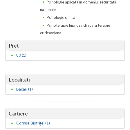
Dolj
Psihologie aplicata in domeniul securitatii
nationale
Galati
Psihologie clinica
Giurgiu
Psihoterapie hipnoza clinica si terapie
ericksoniana
Gorj
Pret
Harghita
80 (1)
Hunedoara
Ialomita
Localitati
Iasi
Bacau (1)
Ilfov
Maramures
Cartiere
Mehedinti
Cornișa Bistriței (1)
Mures