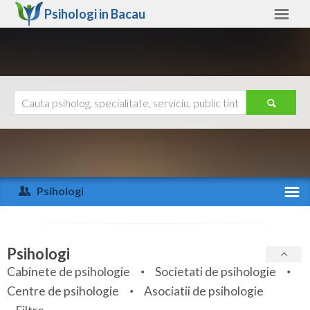
Psihologi in
Bacau
Bacau
Alte judete
Ajutor
Contact
Alba
Arad
Psihologi
Arges
Activitate recenta
Bacau
Specialitati
Psihologi
Bihor
Cabinete de psihologie
Societati de psihologie
Servicii
Centre de psihologie
Asociatii de psihologie
Bistrita-Nasaud
Articole