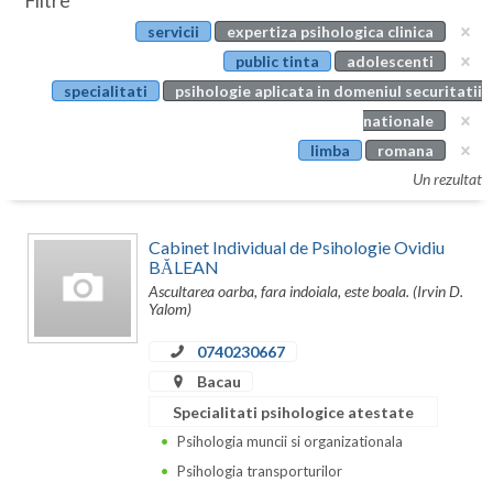
Filtre
Botosani
servicii
expertiza psihologica clinica
Evenimente
Braila
public tinta
adolescenti
Cabinet
specialitati
psihologie aplicata in domeniul securitatii
Brasov
nationale
Membri
Bucuresti
limba
romana
Un rezultat
Buzau
Calarasi
Cabinet Individual de Psihologie Ovidiu
BĂLEAN
Caras-Severin
Ascultarea oarba, fara indoiala, este boala. (Irvin D.
Yalom)
Cluj
0740230667
Constanta
Bacau
Covasna
Specialitati psihologice atestate
Psihologia muncii si organizationala
Dambovita
Psihologia transporturilor