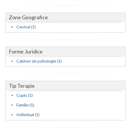
Neamt
Zone Geografice
Olt
Central (1)
Prahova
Salaj
Forme Juridice
Satu-Mare
Cabinet de psihologie (1)
Sibiu
Suceava
Tip Terapie
Teleorman
Cuplu (1)
Timis
Familie (1)
Individual (1)
Tulcea
Valcea