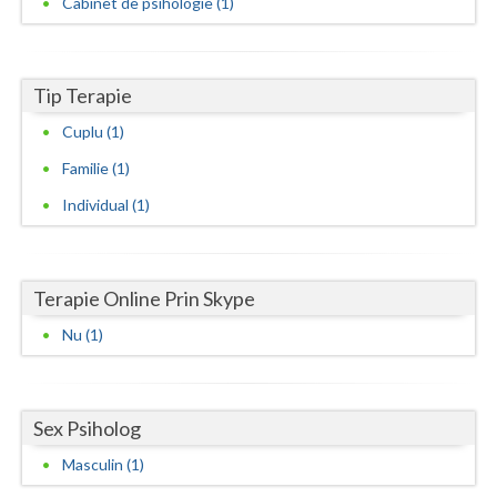
Cabinet de psihologie (1)
Neamt
Olt
Tip Terapie
Prahova
Cuplu (1)
Familie (1)
Salaj
Individual (1)
Satu-Mare
Sibiu
Terapie Online Prin Skype
Suceava
Nu (1)
Teleorman
Timis
Sex Psiholog
Tulcea
Masculin (1)
Valcea