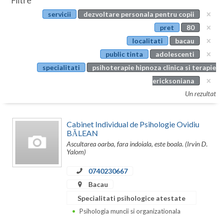
Filtre
Botosani
servicii
dezvoltare personala pentru copii
Evenimente
Braila
pret
80
Cabinet
localitati
bacau
Brasov
public tinta
adolescenti
Membri
Bucuresti
specialitati
psihoterapie hipnoza clinica si terapie
ericksoniana
Buzau
Un rezultat
Calarasi
Cabinet Individual de Psihologie Ovidiu
Caras-Severin
BĂLEAN
Ascultarea oarba, fara indoiala, este boala. (Irvin D.
Cluj
Yalom)
Constanta
0740230667
Covasna
Bacau
Specialitati psihologice atestate
Dambovita
Psihologia muncii si organizationala