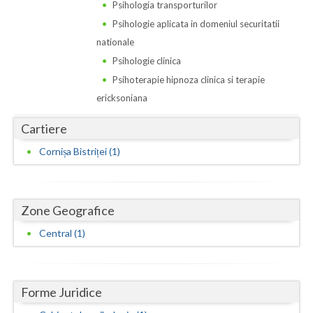
Dolj
Psihologia transporturilor
Psihologie aplicata in domeniul securitatii
Galati
nationale
Giurgiu
Psihologie clinica
Psihoterapie hipnoza clinica si terapie
Gorj
ericksoniana
Harghita
Cartiere
Hunedoara
Cornișa Bistriței (1)
Ialomita
Iasi
Zone Geografice
Ilfov
Central (1)
Maramures
Mehedinti
Forme Juridice
Mures