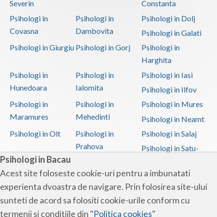
Severin
Constanta
Psihologi in
Psihologi in
Psihologi in Dolj
Covasna
Dambovita
Psihologi in Galati
Psihologi in Giurgiu
Psihologi in Gorj
Psihologi in
Harghita
Psihologi in
Psihologi in
Psihologi in Iasi
Hunedoara
Ialomita
Psihologi in Ilfov
Psihologi in
Psihologi in
Psihologi in Mures
Maramures
Mehedinti
Psihologi in Neamt
Psihologi in Olt
Psihologi in
Psihologi in Salaj
Prahova
Psihologi in Satu-
Psihologi in Bacau
Mare
Acest site foloseste cookie-uri pentru a imbunatati
Psihologi in Sibiu
Psihologi in
Psihologi in
experienta dvoastra de navigare. Prin folosirea site-ului
Suceava
Teleorman
sunteti de acord sa folositi cookie-urile conform cu
Psihologi in Timis
Psihologi in Tulcea
Psihologi in Valcea
termenii si conditiile din
"Politica cookies"