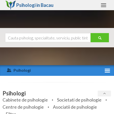
Psihologi in
Bacau
Bacau
Alte judete
Ajutor
Contact
Alba
Arad
Psihologi
Arges
Activitate recenta
Bacau
Specialitati
Psihologi
Bihor
Cabinete de psihologie
Societati de psihologie
Servicii
Centre de psihologie
Asociatii de psihologie
Bistrita-Nasaud
Articole