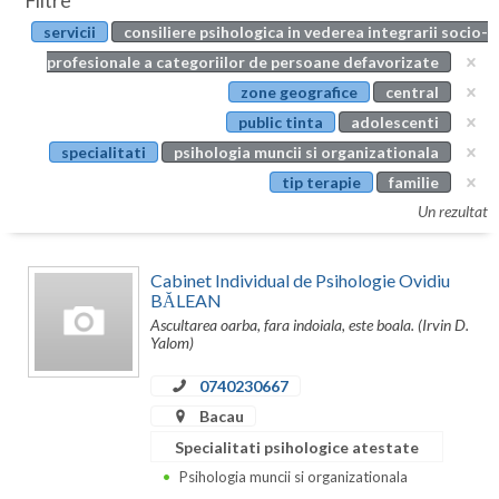
Filtre
Botosani
servicii
consiliere psihologica in vederea integrarii socio-
Evenimente
Braila
profesionale a categoriilor de persoane defavorizate
Cabinet
zone geografice
central
Brasov
public tinta
adolescenti
Membri
Bucuresti
specialitati
psihologia muncii si organizationala
tip terapie
familie
Buzau
Un rezultat
Calarasi
Cabinet Individual de Psihologie Ovidiu
Caras-Severin
BĂLEAN
Ascultarea oarba, fara indoiala, este boala. (Irvin D.
Cluj
Yalom)
Constanta
0740230667
Covasna
Bacau
Specialitati psihologice atestate
Dambovita
Psihologia muncii si organizationala