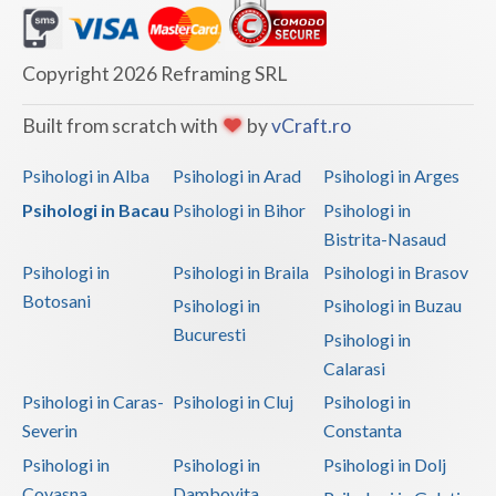
Copyright 2026 Reframing SRL
Built from scratch with
by
vCraft.ro
Psihologi in Alba
Psihologi in Arad
Psihologi in Arges
Psihologi in Bacau
Psihologi in Bihor
Psihologi in
Bistrita-Nasaud
Psihologi in
Psihologi in Braila
Psihologi in Brasov
Botosani
Psihologi in
Psihologi in Buzau
Bucuresti
Psihologi in
Calarasi
Psihologi in Caras-
Psihologi in Cluj
Psihologi in
Severin
Constanta
Psihologi in
Psihologi in
Psihologi in Dolj
Covasna
Dambovita