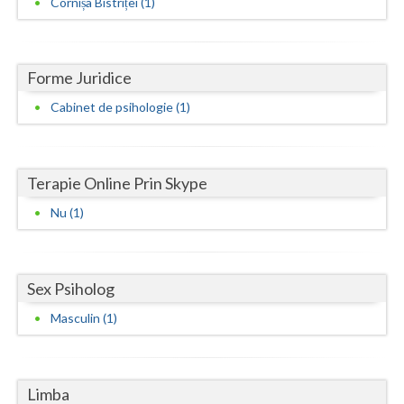
Cornișa Bistriței (1)
Neamt
Olt
Forme Juridice
Prahova
Cabinet de psihologie (1)
Salaj
Satu-Mare
Terapie Online Prin Skype
Sibiu
Nu (1)
Suceava
Teleorman
Sex Psiholog
Masculin (1)
Timis
Tulcea
Limba
Valcea