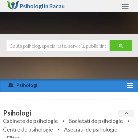
Psihologi in
Bacau
Bacau
Alte judete
Ajutor
Contact
Alba
Arad
Psihologi
Arges
Activitate recenta
Bacau
Specialitati
Psihologi
Bihor
Cabinete de psihologie
Societati de psihologie
Servicii
Centre de psihologie
Asociatii de psihologie
Bistrita-Nasaud
Articole