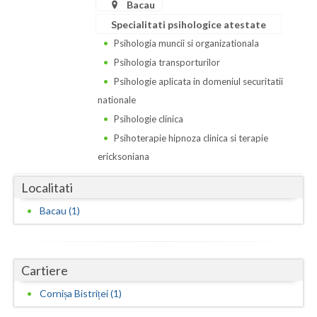
Dolj
Bacau
Specialitati psihologice atestate
Galati
Psihologia muncii si organizationala
Giurgiu
Psihologia transporturilor
Psihologie aplicata in domeniul securitatii
Gorj
nationale
Harghita
Psihologie clinica
Psihoterapie hipnoza clinica si terapie
Hunedoara
ericksoniana
Ialomita
Localitati
Iasi
Bacau (1)
Ilfov
Maramures
Cartiere
Mehedinti
Cornișa Bistriței (1)
Mures