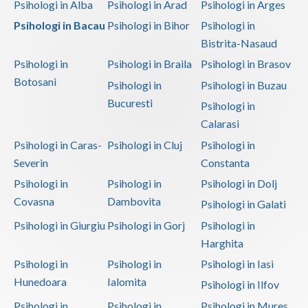
Psihologi in Alba
Psihologi in Arad
Psihologi in Arges
Psihologi in Bacau
Psihologi in Bihor
Psihologi in
Bistrita-Nasaud
Psihologi in
Psihologi in Braila
Psihologi in Brasov
Botosani
Psihologi in
Psihologi in Buzau
Bucuresti
Psihologi in
Calarasi
Psihologi in Caras-
Psihologi in Cluj
Psihologi in
Severin
Constanta
Psihologi in
Psihologi in
Psihologi in Dolj
Covasna
Dambovita
Psihologi in Galati
Psihologi in Giurgiu
Psihologi in Gorj
Psihologi in
Harghita
Psihologi in
Psihologi in
Psihologi in Iasi
Hunedoara
Ialomita
Psihologi in Ilfov
Psihologi in
Psihologi in
Psihologi in Mures