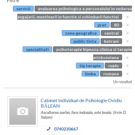
Filtre
Botosani
servicii
evaluarea psihologica a personalului in vederea
Evenimente
Braila
angajarii, mentinerii in functie si schimbarii functiei
Cabinet
pret
80
Brasov
zone geografice
central
Membri
Bucuresti
public tinta
batrani
specialitati
psihoterapie hipnoza clinica si terapie
Buzau
ericksoniana
Calarasi
tip terapie
cuplu
limba
romana
Caras-Severin
Un rezultat
Cluj
Constanta
Cabinet Individual de Psihologie Ovidiu
BĂLEAN
Covasna
Ascultarea oarba, fara indoiala, este boala. (Irvin D.
Yalom)
Dambovita
0740230667