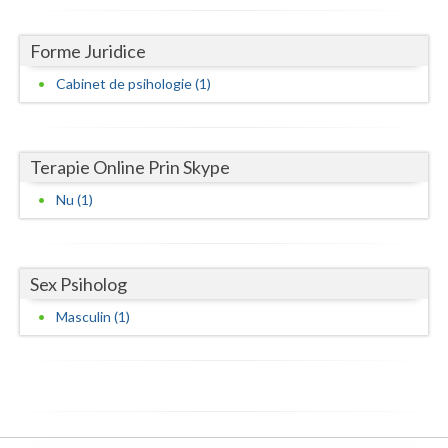
Neamt
Forme Juridice
Olt
Cabinet de psihologie (1)
Prahova
Salaj
Terapie Online Prin Skype
Satu-Mare
Nu (1)
Sibiu
Suceava
Sex Psiholog
Teleorman
Masculin (1)
Timis
Tulcea
Valcea