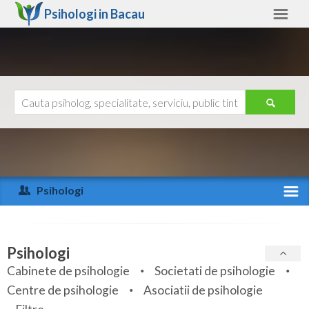
Psihologi in
Bacau
Bacau
Alte judete
Ajutor
Contact
Alba
Arad
Psihologi
Arges
Activitate recenta
Bacau
Specialitati
Psihologi
Bihor
Cabinete de psihologie
Societati de psihologie
Servicii
Centre de psihologie
Asociatii de psihologie
Bistrita-Nasaud
Articole