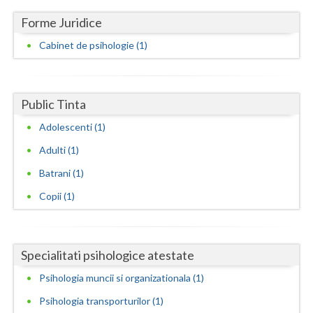
Forme Juridice
Neamt
Cabinet de psihologie (1)
Olt
Prahova
Public Tinta
Salaj
Adolescenti (1)
Satu-Mare
Adulti (1)
Sibiu
Batrani (1)
Suceava
Copii (1)
Teleorman
Timis
Specialitati psihologice atestate
Tulcea
Psihologia muncii si organizationala (1)
Psihologia transporturilor (1)
Valcea