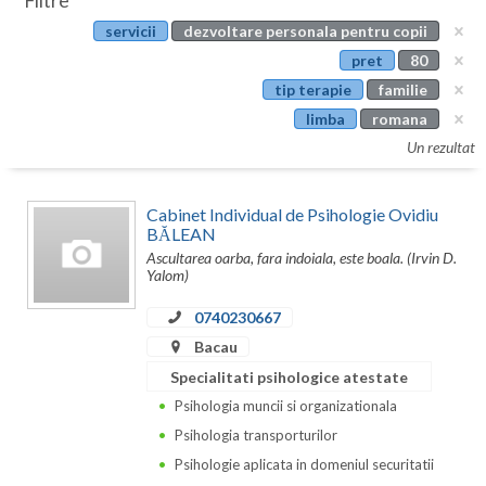
Filtre
Botosani
servicii
dezvoltare personala pentru copii
Evenimente
Braila
pret
80
Cabinet
tip terapie
familie
Brasov
limba
romana
Membri
Bucuresti
Un rezultat
Buzau
Cabinet Individual de Psihologie Ovidiu
Calarasi
BĂLEAN
Ascultarea oarba, fara indoiala, este boala. (Irvin D.
Caras-Severin
Yalom)
Cluj
0740230667
Bacau
Constanta
Specialitati psihologice atestate
Covasna
Psihologia muncii si organizationala
Psihologia transporturilor
Dambovita
Psihologie aplicata in domeniul securitatii