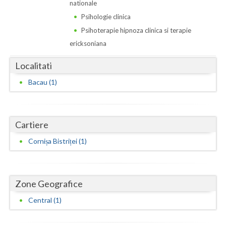
Dolj
nationale
Psihologie clinica
Galati
Psihoterapie hipnoza clinica si terapie
Giurgiu
ericksoniana
Gorj
Localitati
Bacau (1)
Harghita
Hunedoara
Ialomita
Cartiere
Cornișa Bistriței (1)
Iasi
Ilfov
Zone Geografice
Maramures
Central (1)
Mehedinti
Mures