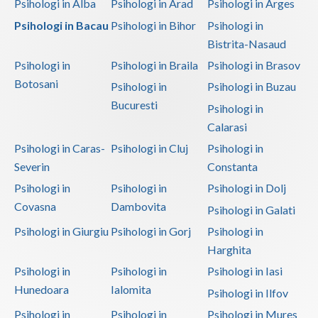
Psihologi in Alba
Psihologi in Arad
Psihologi in Arges
Psihologi in Bacau
Psihologi in Bihor
Psihologi in
Bistrita-Nasaud
Psihologi in
Psihologi in Braila
Psihologi in Brasov
Botosani
Psihologi in
Psihologi in Buzau
Bucuresti
Psihologi in
Calarasi
Psihologi in Caras-
Psihologi in Cluj
Psihologi in
Severin
Constanta
Psihologi in
Psihologi in
Psihologi in Dolj
Covasna
Dambovita
Psihologi in Galati
Psihologi in Giurgiu
Psihologi in Gorj
Psihologi in
Harghita
Psihologi in
Psihologi in
Psihologi in Iasi
Hunedoara
Ialomita
Psihologi in Ilfov
Psihologi in
Psihologi in
Psihologi in Mures