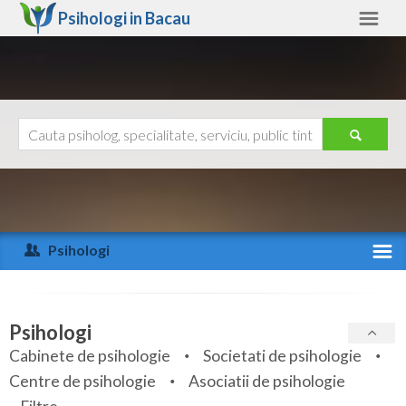
Psihologi in
Bacau
Bacau
Alte judete
Ajutor
Contact
Alba
Arad
Psihologi
Arges
Activitate recenta
Bacau
Specialitati
Psihologi
Bihor
Cabinete de psihologie
Societati de psihologie
Servicii
Centre de psihologie
Asociatii de psihologie
Bistrita-Nasaud
Articole