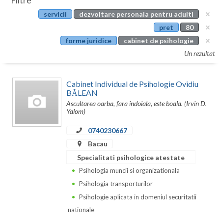
Filtre
Botosani
servicii
dezvoltare personala pentru adulti
Evenimente
Braila
pret
80
Cabinet
forme juridice
cabinet de psihologie
Brasov
Un rezultat
Membri
Bucuresti
Cabinet Individual de Psihologie Ovidiu
Buzau
BĂLEAN
Ascultarea oarba, fara indoiala, este boala. (Irvin D.
Calarasi
Yalom)
Caras-Severin
0740230667
Cluj
Bacau
Specialitati psihologice atestate
Constanta
Psihologia muncii si organizationala
Covasna
Psihologia transporturilor
Psihologie aplicata in domeniul securitatii
Dambovita
nationale