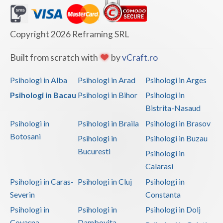
Copyright 2026 Reframing SRL
Built from scratch with
by
vCraft.ro
Psihologi in Alba
Psihologi in Arad
Psihologi in Arges
Psihologi in Bacau
Psihologi in Bihor
Psihologi in
Bistrita-Nasaud
Psihologi in
Psihologi in Braila
Psihologi in Brasov
Botosani
Psihologi in
Psihologi in Buzau
Bucuresti
Psihologi in
Calarasi
Psihologi in Caras-
Psihologi in Cluj
Psihologi in
Severin
Constanta
Psihologi in
Psihologi in
Psihologi in Dolj
Covasna
Dambovita