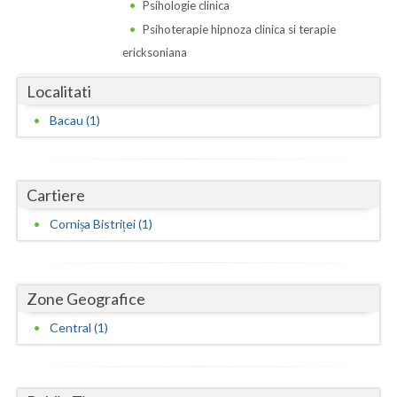
Dolj
Psihologie clinica
Psihoterapie hipnoza clinica si terapie
Galati
ericksoniana
Giurgiu
Localitati
Gorj
Bacau (1)
Harghita
Hunedoara
Cartiere
Ialomita
Cornișa Bistriței (1)
Iasi
Ilfov
Zone Geografice
Maramures
Central (1)
Mehedinti
Mures