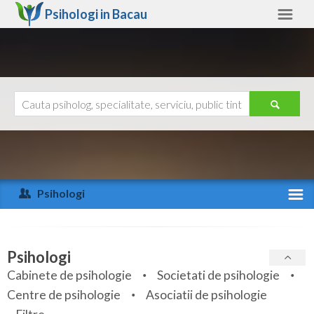
Psihologi in
Bacau
Bacau
Alte judete
Ajutor
Contact
Alba
Arad
Psihologi
Arges
Activitate recenta
Bacau
Specialitati
Psihologi
Bihor
Cabinete de psihologie
Societati de psihologie
Servicii
Centre de psihologie
Asociatii de psihologie
Bistrita-Nasaud
Articole