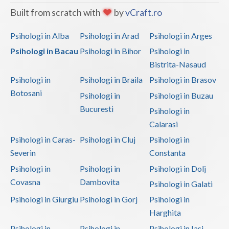
Built from scratch with
by
vCraft.ro
Psihologi in Alba
Psihologi in Arad
Psihologi in Arges
Psihologi in Bacau
Psihologi in Bihor
Psihologi in
Bistrita-Nasaud
Psihologi in
Psihologi in Braila
Psihologi in Brasov
Botosani
Psihologi in
Psihologi in Buzau
Bucuresti
Psihologi in
Calarasi
Psihologi in Caras-
Psihologi in Cluj
Psihologi in
Severin
Constanta
Psihologi in
Psihologi in
Psihologi in Dolj
Covasna
Dambovita
Psihologi in Galati
Psihologi in Giurgiu
Psihologi in Gorj
Psihologi in
Harghita
Psihologi in
Psihologi in
Psihologi in Iasi