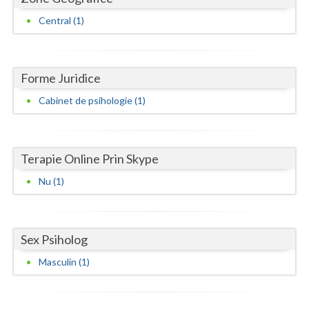
Central (1)
Neamt
Olt
Forme Juridice
Prahova
Cabinet de psihologie (1)
Salaj
Satu-Mare
Terapie Online Prin Skype
Sibiu
Nu (1)
Suceava
Teleorman
Sex Psiholog
Timis
Masculin (1)
Tulcea
Valcea