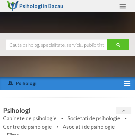
Psihologi in
Bacau
Bacau
Alte judete
Ajutor
Contact
Alba
Arad
Psihologi
Arges
Activitate recenta
Bacau
Specialitati
Psihologi
Bihor
Cabinete de psihologie
Societati de psihologie
Servicii
Centre de psihologie
Asociatii de psihologie
Bistrita-Nasaud
Articole