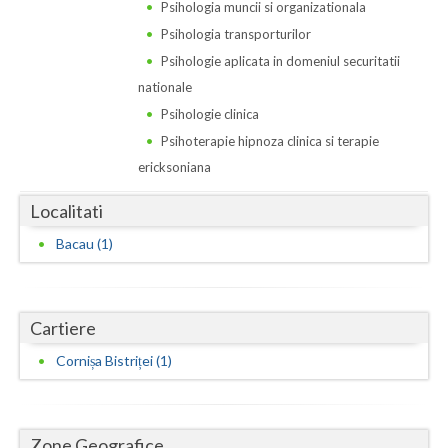
Dolj
Psihologia muncii si organizationala
Psihologia transporturilor
Galati
Psihologie aplicata in domeniul securitatii
Giurgiu
nationale
Psihologie clinica
Gorj
Psihoterapie hipnoza clinica si terapie
Harghita
ericksoniana
Hunedoara
Localitati
Bacau (1)
Ialomita
Iasi
Ilfov
Cartiere
Cornișa Bistriței (1)
Maramures
Mehedinti
Zone Geografice
Mures