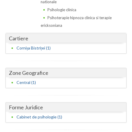
Dolj
nationale
Psihologie clinica
Galati
Psihoterapie hipnoza clinica si terapie
Giurgiu
ericksoniana
Gorj
Cartiere
Cornișa Bistriței (1)
Harghita
Hunedoara
Ialomita
Zone Geografice
Central (1)
Iasi
Ilfov
Forme Juridice
Maramures
Cabinet de psihologie (1)
Mehedinti
Mures