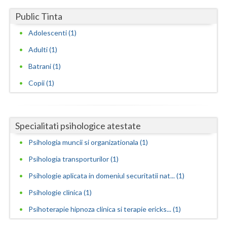
Public Tinta
Neamt
Adolescenti (1)
Olt
Adulti (1)
Prahova
Batrani (1)
Salaj
Copii (1)
Satu-Mare
Sibiu
Specialitati psihologice atestate
Suceava
Psihologia muncii si organizationala (1)
Psihologia transporturilor (1)
Teleorman
Psihologie aplicata in domeniul securitatii nat... (1)
Timis
Psihologie clinica (1)
Tulcea
Psihoterapie hipnoza clinica si terapie ericks... (1)
Valcea