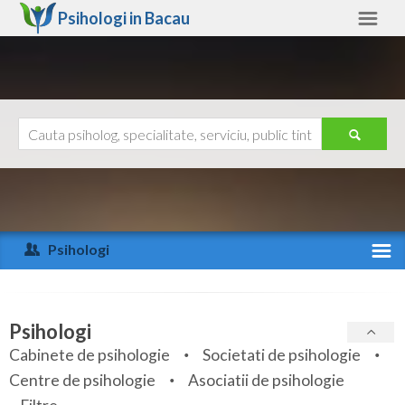
Psihologi in
Bacau
Bacau
Alte judete
Ajutor
Contact
Alba
Arad
Psihologi
Arges
Activitate recenta
Bacau
Specialitati
Psihologi
Bihor
Cabinete de psihologie
Societati de psihologie
Servicii
Centre de psihologie
Asociatii de psihologie
Bistrita-Nasaud
Articole