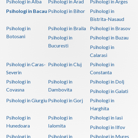
Psihologi in Alba
Psihologi in Arad
Psihologi in Arges
Psihologi in Bacau
Psihologi in Bihor
Psihologi in
Bistrita-Nasaud
Psihologi in
Psihologi in Braila
Psihologi in Brasov
Botosani
Psihologi in
Psihologi in Buzau
Bucuresti
Psihologi in
Calarasi
Psihologi in Caras-
Psihologi in Cluj
Psihologi in
Severin
Constanta
Psihologi in
Psihologi in
Psihologi in Dolj
Covasna
Dambovita
Psihologi in Galati
Psihologi in Giurgiu
Psihologi in Gorj
Psihologi in
Harghita
Psihologi in
Psihologi in
Psihologi in Iasi
Hunedoara
Ialomita
Psihologi in Ilfov
Psihologi in
Psihologi in
Psihologi in Mures