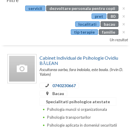
Filtre
Botosani
servicii
dezvoltare personala pentru copii
Evenimente
Braila
pret
80
Cabinet
localitati
bacau
Brasov
tip terapie
familie
Membri
Bucuresti
Un rezultat
Buzau
Cabinet Individual de Psihologie Ovidiu
Calarasi
BĂLEAN
Ascultarea oarba, fara indoiala, este boala. (Irvin D.
Caras-Severin
Yalom)
Cluj
0740230667
Bacau
Constanta
Specialitati psihologice atestate
Covasna
Psihologia muncii si organizationala
Psihologia transporturilor
Dambovita
Psihologie aplicata in domeniul securitatii