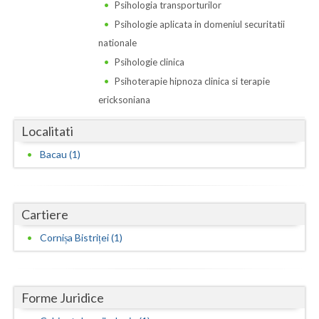
Dolj
Psihologia transporturilor
Psihologie aplicata in domeniul securitatii
Galati
nationale
Giurgiu
Psihologie clinica
Psihoterapie hipnoza clinica si terapie
Gorj
ericksoniana
Harghita
Localitati
Hunedoara
Bacau (1)
Ialomita
Iasi
Cartiere
Ilfov
Cornișa Bistriței (1)
Maramures
Mehedinti
Forme Juridice
Mures