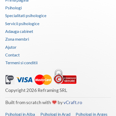
Psihologi
Specialitati psihologice
Servicii psihologice
Adauga cabinet
Zona membri
Ajutor
Contact
Termeni si conditii
Copyright 2026 Reframing SRL
Built from scratch with
by
vCraft.ro
Psihologi in Alba
Psihologi in Arad
Psihologi in Arges