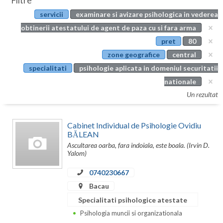
Filtre
Botosani
servicii
examinare si avizare psihologica in vederea
Evenimente
Braila
obtinerii atestatului de agent de paza cu si fara arma
Cabinet
pret
80
Brasov
zone geografice
central
Membri
Bucuresti
specialitati
psihologie aplicata in domeniul securitatii
nationale
Buzau
Un rezultat
Calarasi
Cabinet Individual de Psihologie Ovidiu
Caras-Severin
BĂLEAN
Ascultarea oarba, fara indoiala, este boala. (Irvin D.
Cluj
Yalom)
Constanta
0740230667
Covasna
Bacau
Specialitati psihologice atestate
Dambovita
Psihologia muncii si organizationala