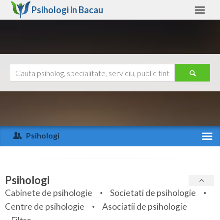
Psihologi in
Bacau
Bacau
Alte judete
Ajutor
Contact
Alba
Arad
Psihologi
Arges
Activitate recenta
Bacau
Specialitati
Psihologi
Bihor
Cabinete de psihologie
Societati de psihologie
Servicii
Centre de psihologie
Asociatii de psihologie
Bistrita-Nasaud
Articole