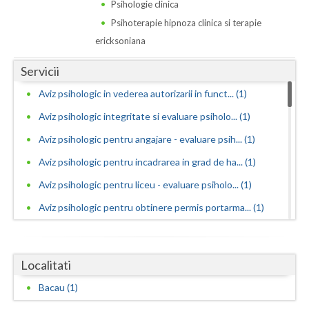
Dolj
Psihologie clinica
Psihoterapie hipnoza clinica si terapie
Galati
ericksoniana
Giurgiu
Servicii
Gorj
Aviz psihologic in vederea autorizarii in funct... (1)
Harghita
Aviz psihologic integritate si evaluare psiholo... (1)
Aviz psihologic pentru angajare - evaluare psih... (1)
Hunedoara
Aviz psihologic pentru incadrarea in grad de ha... (1)
Ialomita
Aviz psihologic pentru liceu - evaluare psiholo... (1)
Iasi
Aviz psihologic pentru obtinere permis portarma... (1)
Ilfov
Aviz psihologic pentru obtinerea permisului de ... (1)
Maramures
Aviz psihologic pentru ocuparea functiilor publ... (1)
Localitati
Aviz psihologic pentru ocuparea postului de ins... (1)
Mehedinti
Bacau (1)
Aviz psihologic pentru scoala - evaluare psihol... (1)
Mures