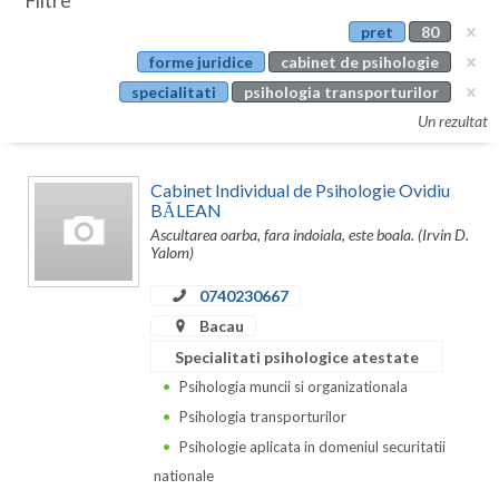
Filtre
Botosani
pret
80
Evenimente
Braila
forme juridice
cabinet de psihologie
Cabinet
specialitati
psihologia transporturilor
Brasov
Un rezultat
Membri
Bucuresti
Cabinet Individual de Psihologie Ovidiu
Buzau
BĂLEAN
Ascultarea oarba, fara indoiala, este boala. (Irvin D.
Calarasi
Yalom)
Caras-Severin
0740230667
Cluj
Bacau
Specialitati psihologice atestate
Constanta
Psihologia muncii si organizationala
Covasna
Psihologia transporturilor
Psihologie aplicata in domeniul securitatii
Dambovita
nationale