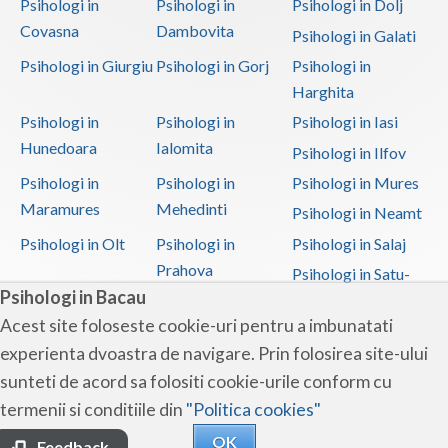
Psihologi in
Psihologi in
Psihologi in Dolj
Covasna
Dambovita
Psihologi in Galati
Psihologi in Giurgiu
Psihologi in Gorj
Psihologi in
Harghita
Psihologi in
Psihologi in
Psihologi in Iasi
Hunedoara
Ialomita
Psihologi in Ilfov
Psihologi in
Psihologi in
Psihologi in Mures
Maramures
Mehedinti
Psihologi in Neamt
Psihologi in Olt
Psihologi in
Psihologi in Salaj
Prahova
Psihologi in Satu-
Psihologi in Bacau
Mare
Acest site foloseste cookie-uri pentru a imbunatati
Psihologi in Sibiu
Psihologi in
Psihologi in
experienta dvoastra de navigare. Prin folosirea site-ului
Suceava
Teleorman
sunteti de acord sa folositi cookie-urile conform cu
Psihologi in Timis
Psihologi in Tulcea
Psihologi in Valcea
termenii si conditiile din
"Politica cookies"
Psihologi in Vaslui
Psihologi in
OK
Vrancea
Feedback