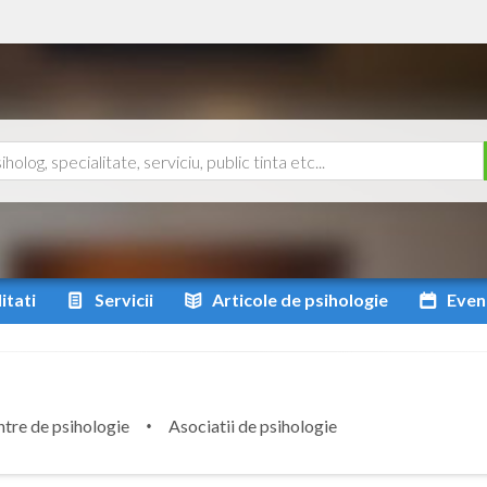
itati
Servicii
Articole
de psihologie
Even
tre de psihologie
Asociatii de psihologie