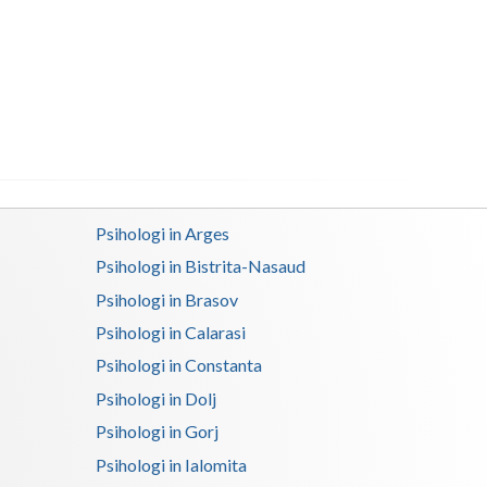
Buzau
Calarasi
Caras-Severin
Cluj
Constanta
Covasna
Psihologi in Arges
Psihologi in Bistrita-Nasaud
Dambovita
Psihologi in Brasov
Dolj
Psihologi in Calarasi
Galati
Psihologi in Constanta
Psihologi in Dolj
Giurgiu
Psihologi in Gorj
Gorj
Psihologi in Ialomita