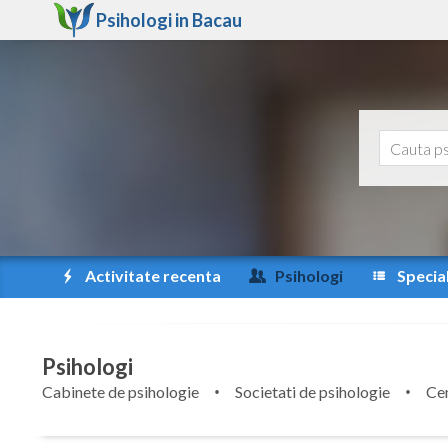
Psihologi in
Bacau
Activitate recenta
Psihologi
Special
Psihologi
Cabinete de psihologie
Societati de psihologie
Cen