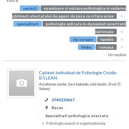
Filtre
Botosani
servicii
examinare si avizare psihologica in vederea
Evenimente
Braila
obtinerii atestatului de agent de paza cu si fara arma
Cabinet
specialitati
psihologie aplicata in domeniul securitatii
Brasov
nationale
Membri
Bucuresti
tip terapie
familie
limba
romana
Buzau
Un rezultat
Calarasi
Cabinet Individual de Psihologie Ovidiu
Caras-Severin
BĂLEAN
Ascultarea oarba, fara indoiala, este boala. (Irvin D.
Cluj
Yalom)
Constanta
0740230667
Covasna
Bacau
Specialitati psihologice atestate
Dambovita
Psihologia muncii si organizationala