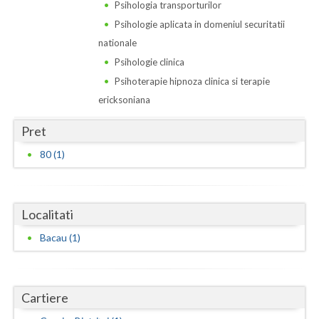
Dolj
Psihologia transporturilor
Psihologie aplicata in domeniul securitatii
Galati
nationale
Giurgiu
Psihologie clinica
Psihoterapie hipnoza clinica si terapie
Gorj
ericksoniana
Harghita
Pret
Hunedoara
80 (1)
Ialomita
Iasi
Localitati
Ilfov
Bacau (1)
Maramures
Mehedinti
Cartiere
Mures