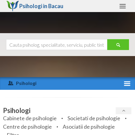
Psihologi in
Bacau
Bacau
Alte judete
Ajutor
Contact
Alba
Arad
Psihologi
Arges
Activitate recenta
Bacau
Specialitati
Psihologi
Bihor
Cabinete de psihologie
Societati de psihologie
Servicii
Centre de psihologie
Asociatii de psihologie
Bistrita-Nasaud
Articole