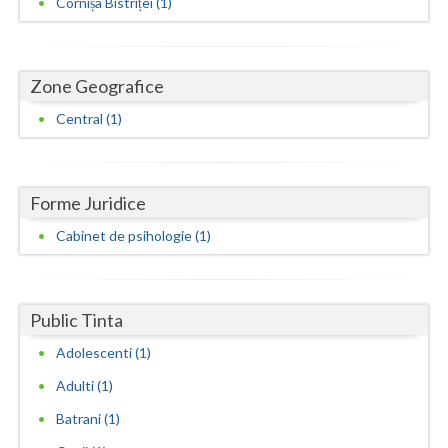
Cornișa Bistriței (1)
Neamt
Olt
Zone Geografice
Prahova
Central (1)
Salaj
Satu-Mare
Forme Juridice
Sibiu
Cabinet de psihologie (1)
Suceava
Teleorman
Public Tinta
Adolescenti (1)
Timis
Adulti (1)
Tulcea
Batrani (1)
Valcea