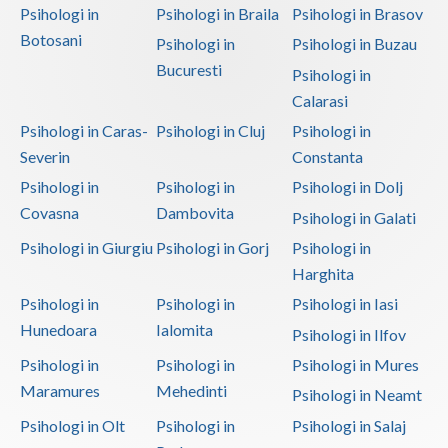
Psihologi in
Psihologi in Braila
Psihologi in Brasov
Botosani
Psihologi in
Psihologi in Buzau
Bucuresti
Psihologi in
Calarasi
Psihologi in Caras-
Psihologi in Cluj
Psihologi in
Severin
Constanta
Psihologi in
Psihologi in
Psihologi in Dolj
Covasna
Dambovita
Psihologi in Galati
Psihologi in Giurgiu
Psihologi in Gorj
Psihologi in
Harghita
Psihologi in
Psihologi in
Psihologi in Iasi
Hunedoara
Ialomita
Psihologi in Ilfov
Psihologi in
Psihologi in
Psihologi in Mures
Maramures
Mehedinti
Psihologi in Neamt
Psihologi in Olt
Psihologi in
Psihologi in Salaj