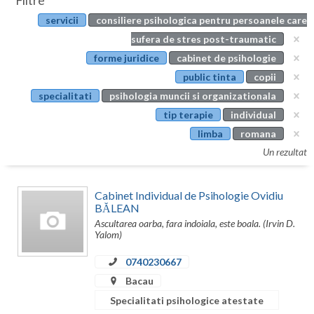
Filtre
Botosani
servicii
consiliere psihologica pentru persoanele care
Evenimente
Braila
sufera de stres post-traumatic
Cabinet
forme juridice
cabinet de psihologie
Brasov
public tinta
copii
Membri
Bucuresti
specialitati
psihologia muncii si organizationala
tip terapie
individual
Buzau
limba
romana
Calarasi
Un rezultat
Caras-Severin
Cabinet Individual de Psihologie Ovidiu
Cluj
BĂLEAN
Ascultarea oarba, fara indoiala, este boala. (Irvin D.
Constanta
Yalom)
Covasna
0740230667
Bacau
Dambovita
Specialitati psihologice atestate