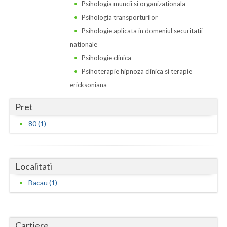
Dolj
Psihologia muncii si organizationala
Psihologia transporturilor
Galati
Psihologie aplicata in domeniul securitatii
Giurgiu
nationale
Psihologie clinica
Gorj
Psihoterapie hipnoza clinica si terapie
Harghita
ericksoniana
Hunedoara
Pret
80 (1)
Ialomita
Iasi
Ilfov
Localitati
Bacau (1)
Maramures
Mehedinti
Cartiere
Mures