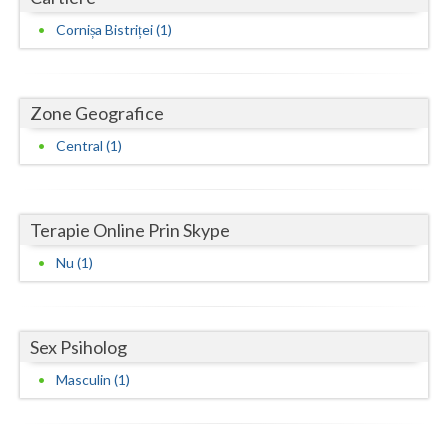
Cornișa Bistriței (1)
Neamt
Olt
Zone Geografice
Prahova
Central (1)
Salaj
Satu-Mare
Terapie Online Prin Skype
Sibiu
Nu (1)
Suceava
Teleorman
Sex Psiholog
Timis
Masculin (1)
Tulcea
Valcea