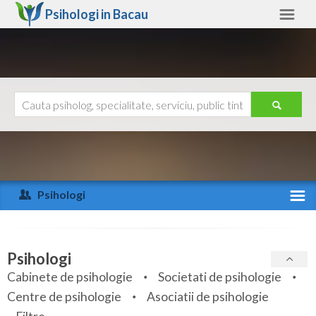
Psihologi in
Bacau
Bacau
Alte judete
Ajutor
Contact
Alba
Arad
Psihologi
Arges
Activitate recenta
Bacau
Specialitati
Psihologi
Bihor
Cabinete de psihologie
Societati de psihologie
Servicii
Centre de psihologie
Asociatii de psihologie
Bistrita-Nasaud
Articole