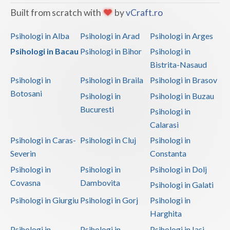
Built from scratch with
by
vCraft.ro
Psihologi in Alba
Psihologi in Arad
Psihologi in Arges
Psihologi in Bacau
Psihologi in Bihor
Psihologi in
Bistrita-Nasaud
Psihologi in
Psihologi in Braila
Psihologi in Brasov
Botosani
Psihologi in
Psihologi in Buzau
Bucuresti
Psihologi in
Calarasi
Psihologi in Caras-
Psihologi in Cluj
Psihologi in
Severin
Constanta
Psihologi in
Psihologi in
Psihologi in Dolj
Covasna
Dambovita
Psihologi in Galati
Psihologi in Giurgiu
Psihologi in Gorj
Psihologi in
Harghita
Psihologi in
Psihologi in
Psihologi in Iasi