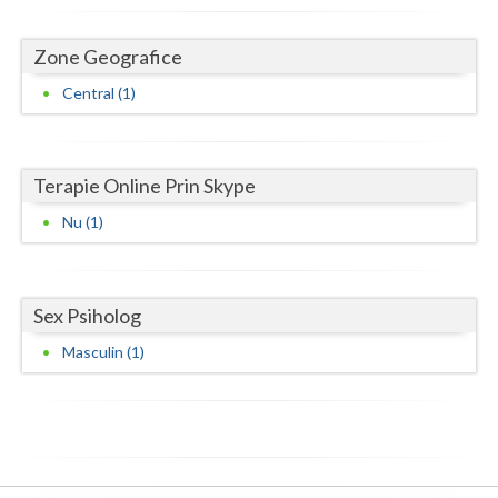
Neamt
Zone Geografice
Olt
Central (1)
Prahova
Salaj
Terapie Online Prin Skype
Satu-Mare
Nu (1)
Sibiu
Suceava
Sex Psiholog
Teleorman
Masculin (1)
Timis
Tulcea
Valcea