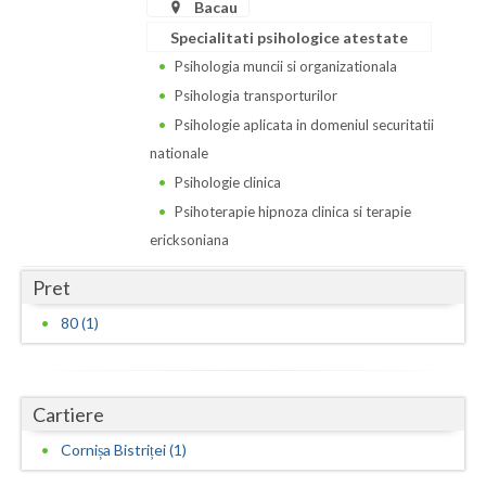
Dolj
Bacau
Specialitati psihologice atestate
Galati
Psihologia muncii si organizationala
Giurgiu
Psihologia transporturilor
Psihologie aplicata in domeniul securitatii
Gorj
nationale
Harghita
Psihologie clinica
Psihoterapie hipnoza clinica si terapie
Hunedoara
ericksoniana
Ialomita
Pret
Iasi
80 (1)
Ilfov
Maramures
Cartiere
Mehedinti
Cornișa Bistriței (1)
Mures