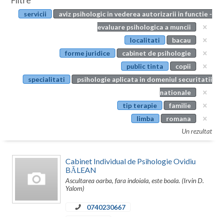
Filtre
Botosani
servicii
aviz psihologic in vederea autorizarii in functie -
Evenimente
Braila
evaluare psihologica a muncii
Cabinet
localitati
bacau
Brasov
forme juridice
cabinet de psihologie
Membri
Bucuresti
public tinta
copii
specialitati
psihologie aplicata in domeniul securitatii
Buzau
nationale
Calarasi
tip terapie
familie
limba
romana
Caras-Severin
Un rezultat
Cluj
Constanta
Cabinet Individual de Psihologie Ovidiu
BĂLEAN
Covasna
Ascultarea oarba, fara indoiala, este boala. (Irvin D.
Yalom)
Dambovita
0740230667