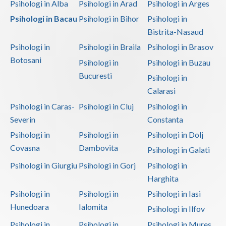
Psihologi in Alba
Psihologi in Arad
Psihologi in Arges
Psihologi in Bacau
Psihologi in Bihor
Psihologi in
Bistrita-Nasaud
Psihologi in
Psihologi in Braila
Psihologi in Brasov
Botosani
Psihologi in
Psihologi in Buzau
Bucuresti
Psihologi in
Calarasi
Psihologi in Caras-
Psihologi in Cluj
Psihologi in
Severin
Constanta
Psihologi in
Psihologi in
Psihologi in Dolj
Covasna
Dambovita
Psihologi in Galati
Psihologi in Giurgiu
Psihologi in Gorj
Psihologi in
Harghita
Psihologi in
Psihologi in
Psihologi in Iasi
Hunedoara
Ialomita
Psihologi in Ilfov
Psihologi in
Psihologi in
Psihologi in Mures