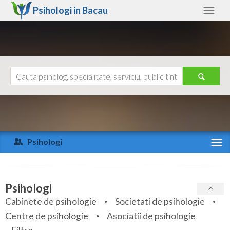
Psihologi in
Bacau
Bacau
Alte judete
Ajutor
Contact
Alba
Arad
Psihologi
Arges
Activitate recenta
Bacau
Specialitati
Psihologi
Bihor
Cabinete de psihologie
Societati de psihologie
Servicii
Centre de psihologie
Asociatii de psihologie
Bistrita-Nasaud
Articole