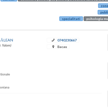
zone
publi
specialitati
psihologia mu
u BĂLEAN
0740230667
D. Yalom)
Bacau
ationale
soniana