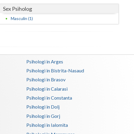
Sex Psiholog
Satu-Mare
Masculin (1)
Sibiu
Suceava
Teleorman
Timis
Psihologi in Arges
Psihologi in Bistrita-Nasaud
Tulcea
Psihologi in Brasov
Valcea
Psihologi in Calarasi
Vaslui
Psihologi in Constanta
Vrancea
Psihologi in Dolj
Psihologi in Gorj
Psihologi in Ialomita