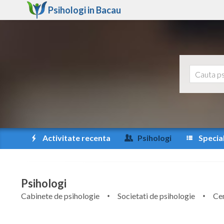
Psihologi in
Bacau
Activitate recenta
Psihologi
Special
Psihologi
Cabinete de psihologie
Societati de psihologie
Cen