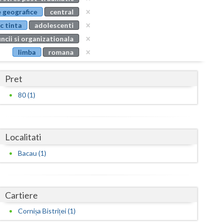
Buzau
 geografice
central
c tinta
adolescenti
Calarasi
ncii si organizationala
Caras-Severin
limba
romana
Cluj
Pret
Constanta
80 (1)
Covasna
Dambovita
Localitati
Dolj
Bacau (1)
Galati
Giurgiu
Cartiere
Gorj
Cornișa Bistriței (1)