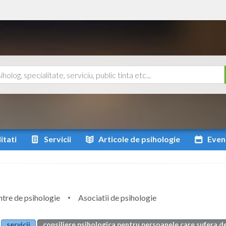
itati
Servicii
Articole
de psihologie
Even
tre de psihologie
Asociatii de psihologie
servicii
consiliere psihologica pentru persoanele care sufera d