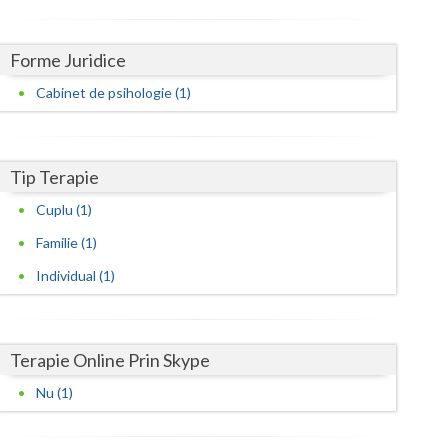
Harghita
Hunedoara
Forme Juridice
Ialomita
Cabinet de psihologie (1)
Iasi
Ilfov
Tip Terapie
Maramures
Cuplu (1)
Familie (1)
Mehedinti
Individual (1)
Mures
Neamt
Terapie Online Prin Skype
Olt
Nu (1)
Prahova
Salaj