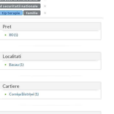
Buzau
l securitatii nationale
tip terapie
familie
Calarasi
Caras-Severin
Pret
Cluj
80 (1)
Constanta
Covasna
Localitati
Dambovita
Bacau (1)
Dolj
Galati
Cartiere
Cornișa Bistriței (1)
Giurgiu
Gorj