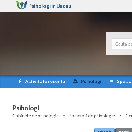
Psihologi in
Bacau
Activitate recenta
Psihologi
Special
Psihologi
Cabinete de psihologie
Societati de psihologie
Cen
servicii
examin