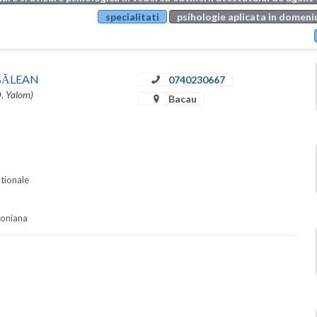
specialitati
psihologie aplicata in domeniu
u BĂLEAN
0740230667
D. Yalom)
Bacau
ationale
soniana