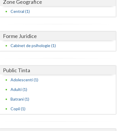
Harghita
Zone Geografice
Central (1)
Hunedoara
Ialomita
Forme Juridice
Iasi
Cabinet de psihologie (1)
Ilfov
Maramures
Public Tinta
Mehedinti
Adolescenti (1)
Mures
Adulti (1)
Neamt
Batrani (1)
Olt
Copii (1)
Prahova
Salaj