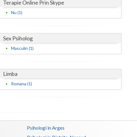
Terapie Online Prin Skype
Satu-Mare
Nu (1)
Sibiu
Suceava
Sex Psiholog
Teleorman
Masculin (1)
Timis
Tulcea
Limba
Romana (1)
Valcea
Vaslui
Vrancea
Psihologi in Arges