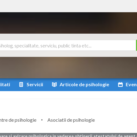
itati
Servicii
Articole
de psihologie
Even
tre de psihologie
Asociatii de psihologie
are si avizare psihologica in vederea obtinerii atestatului de agent 