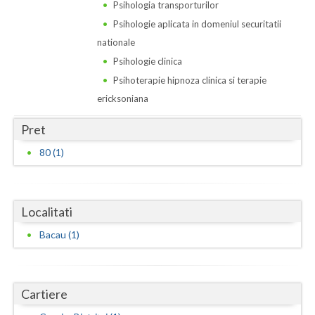
Dolj
Psihologia transporturilor
Psihologie aplicata in domeniul securitatii
Galati
nationale
Giurgiu
Psihologie clinica
Psihoterapie hipnoza clinica si terapie
Gorj
ericksoniana
Harghita
Pret
Hunedoara
80 (1)
Ialomita
Iasi
Localitati
Ilfov
Bacau (1)
Maramures
Mehedinti
Cartiere
Mures