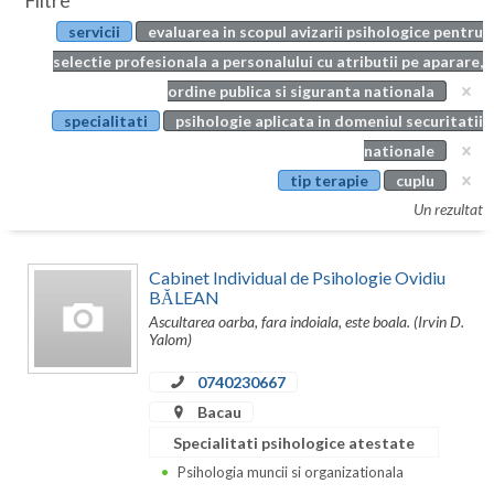
Filtre
Botosani
servicii
evaluarea in scopul avizarii psihologice pentru
Evenimente
Braila
selectie profesionala a personalului cu atributii pe aparare,
Cabinet
ordine publica si siguranta nationala
Brasov
specialitati
psihologie aplicata in domeniul securitatii
Membri
Bucuresti
nationale
tip terapie
cuplu
Buzau
Un rezultat
Calarasi
Cabinet Individual de Psihologie Ovidiu
Caras-Severin
BĂLEAN
Ascultarea oarba, fara indoiala, este boala. (Irvin D.
Cluj
Yalom)
Constanta
0740230667
Covasna
Bacau
Specialitati psihologice atestate
Dambovita
Psihologia muncii si organizationala