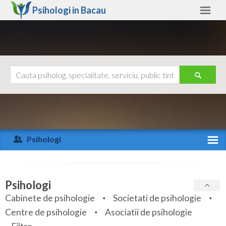
Psihologi in
Bacau
Bacau
Alte judete
Ajutor
Contact
Alba
Arad
Psihologi
Arges
Activitate recenta
Bacau
Specialitati
Psihologi
Bihor
Cabinete de psihologie
Societati de psihologie
Servicii
Centre de psihologie
Asociatii de psihologie
Bistrita-Nasaud
Articole