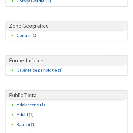
Cornișa Bistriței (1)
Neamt
Olt
Zone Geografice
Prahova
Central (1)
Salaj
Satu-Mare
Forme Juridice
Sibiu
Cabinet de psihologie (1)
Suceava
Teleorman
Public Tinta
Adolescenti (1)
Timis
Adulti (1)
Tulcea
Batrani (1)
Valcea