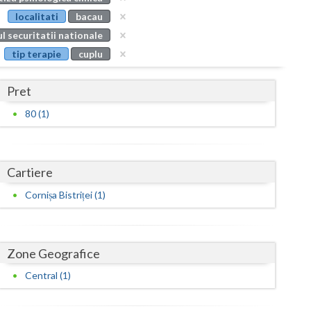
Buzau
localitati
bacau
l securitatii nationale
Calarasi
tip terapie
cuplu
Caras-Severin
Pret
Cluj
80 (1)
Constanta
Covasna
Cartiere
Dambovita
Cornișa Bistriței (1)
Dolj
Galati
Zone Geografice
Giurgiu
Central (1)
Gorj