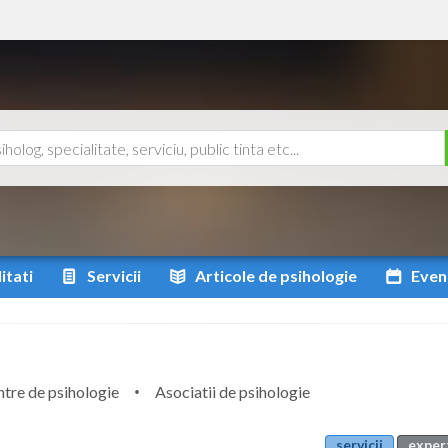
itati
Servicii
Articole
de psihologie
Even
tre de psihologie
Asociatii de psihologie
servicii
expert