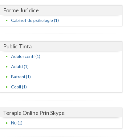
Harghita
Forme Juridice
Hunedoara
Cabinet de psihologie (1)
Ialomita
Iasi
Public Tinta
Ilfov
Adolescenti (1)
Maramures
Adulti (1)
Mehedinti
Batrani (1)
Copii (1)
Mures
Neamt
Terapie Online Prin Skype
Olt
Nu (1)
Prahova
Salaj