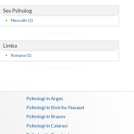
Sex Psiholog
Satu-Mare
Masculin (1)
Sibiu
Suceava
Limba
Teleorman
Romana (1)
Timis
Tulcea
Valcea
Vaslui
Psihologi in Arges
Vrancea
Psihologi in Bistrita-Nasaud
Psihologi in Brasov
Psihologi in Calarasi