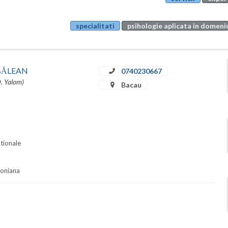
specialitati
psihologie aplicata in domeniu
u BĂLEAN
0740230667
D. Yalom)
Bacau
ationale
soniana