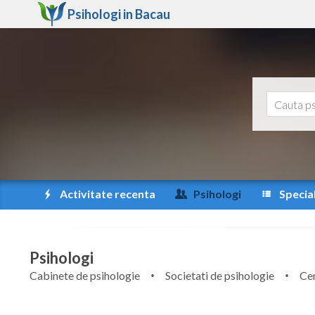
Psihologi in
Bacau
Activitate recenta
Psihologi
Special
Psihologi
Cabinete de psihologie
Societati de psihologie
Cen