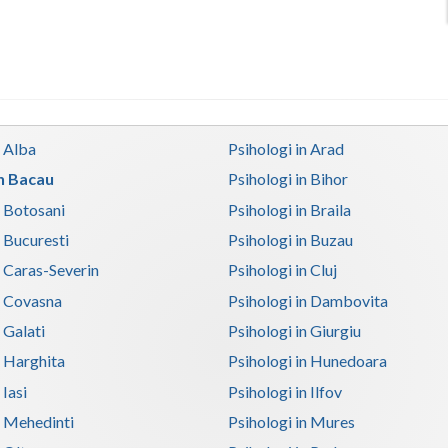
n Alba
Psihologi in Arad
in Bacau
Psihologi in Bihor
n Botosani
Psihologi in Braila
n Bucuresti
Psihologi in Buzau
n Caras-Severin
Psihologi in Cluj
n Covasna
Psihologi in Dambovita
 Galati
Psihologi in Giurgiu
n Harghita
Psihologi in Hunedoara
 Iasi
Psihologi in Ilfov
n Mehedinti
Psihologi in Mures