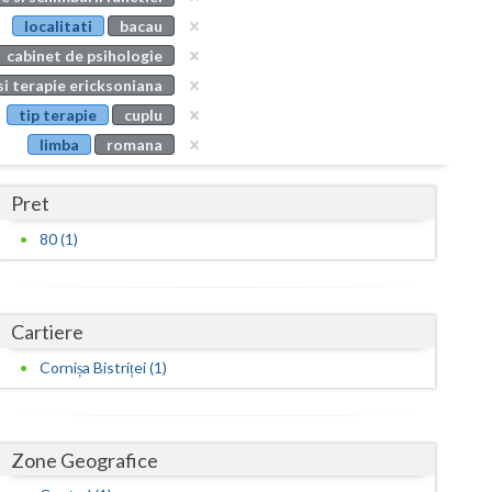
Buzau
localitati
bacau
cabinet de psihologie
Calarasi
si terapie ericksoniana
Caras-Severin
tip terapie
cuplu
limba
romana
Cluj
Constanta
Pret
Covasna
80 (1)
Dambovita
Dolj
Cartiere
Galati
Cornișa Bistriței (1)
Giurgiu
Gorj
Zone Geografice