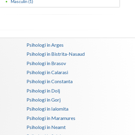
Masculin (1)
Satu-Mare
Sibiu
Suceava
Psihologi in Arges
Teleorman
Psihologi in Bistrita-Nasaud
Timis
Psihologi in Brasov
Tulcea
Psihologi in Calarasi
Psihologi in Constanta
Valcea
Psihologi in Dolj
Vaslui
Psihologi in Gorj
Vrancea
Psihologi in Ialomita
Psihologi in Maramures
Psihologi in Neamt