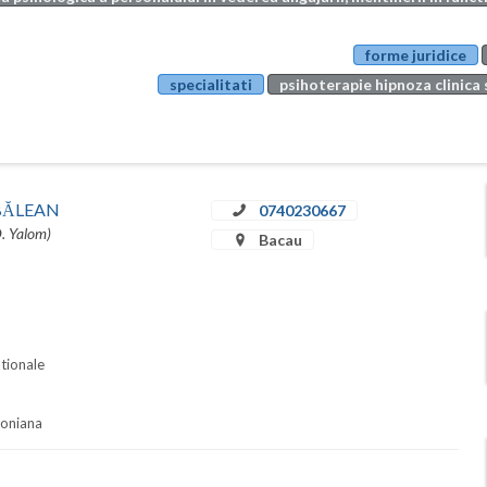
forme juridice
specialitati
psihoterapie hipnoza clinica 
u BĂLEAN
0740230667
D. Yalom)
Bacau
ationale
soniana