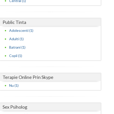
Central (1)
Harghita
Hunedoara
Ialomita
Public Tinta
Adolescenti (1)
Iasi
Adulti (1)
Ilfov
Batrani (1)
Maramures
Copii (1)
Mehedinti
Mures
Terapie Online Prin Skype
Neamt
Nu (1)
Olt
Prahova
Sex Psiholog
Salaj