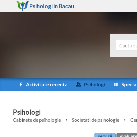
Psihologi in
Bacau
Activitate recenta
Psihologi
Special
Psihologi
Cabinete de psihologie
Societati de psihologie
Cen
servicii
evaluare