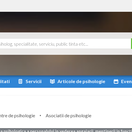
itati
Servicii
Articole
de psihologie
Even
tre de psihologie
Asociatii de psihologie
a psihologica a personalului in vederea angajarii, mentinerii in functi