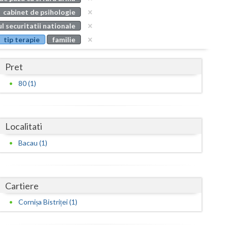
Buzau
cabinet de psihologie
l securitatii nationale
Calarasi
tip terapie
familie
Caras-Severin
Pret
Cluj
80 (1)
Constanta
Covasna
Localitati
Dambovita
Bacau (1)
Dolj
Galati
Cartiere
Giurgiu
Cornișa Bistriței (1)
Gorj