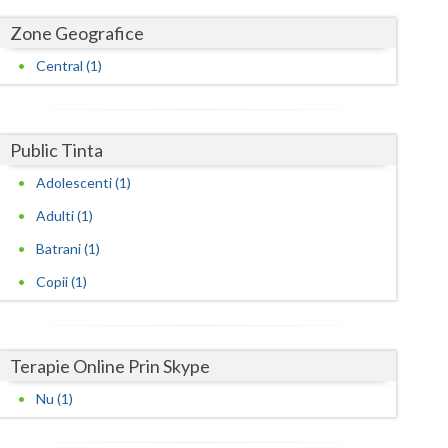
Harghita
Zone Geografice
Hunedoara
Central (1)
Ialomita
Iasi
Public Tinta
Ilfov
Adolescenti (1)
Maramures
Adulti (1)
Mehedinti
Batrani (1)
Copii (1)
Mures
Neamt
Terapie Online Prin Skype
Olt
Nu (1)
Prahova
Salaj