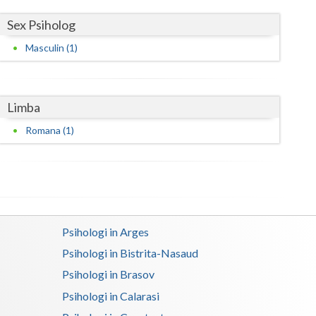
Sex Psiholog
Satu-Mare
Masculin (1)
Sibiu
Suceava
Limba
Teleorman
Romana (1)
Timis
Tulcea
Valcea
Vaslui
Psihologi in Arges
Vrancea
Psihologi in Bistrita-Nasaud
Psihologi in Brasov
Psihologi in Calarasi