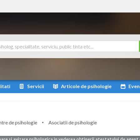
itati
Servicii
Articole
de psihologie
Even
tre de psihologie
Asociatii de psihologie
are si avizare psihologica in vederea obtinerii atestatului de agent 