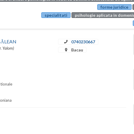
forme juridice
specialitati
psihologie aplicata in domeniu
u BĂLEAN
0740230667
D. Yalom)
Bacau
ationale
soniana