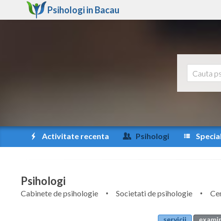
Psihologi in
Bacau
Activitate recenta
Psihologi
Special
Psihologi
Cabinete de psihologie
Societati de psihologie
Cen
servicii
examin