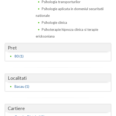
Dolj
Psihologia transporturilor
Psihologie aplicata in domeniul securitatii
Galati
nationale
Giurgiu
Psihologie clinica
Psihoterapie hipnoza clinica si terapie
Gorj
ericksoniana
Harghita
Pret
Hunedoara
80 (1)
Ialomita
Iasi
Localitati
Ilfov
Bacau (1)
Maramures
Mehedinti
Cartiere
Mures