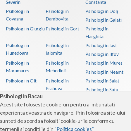
Severin
Constanta
Psihologi in
Psihologi in
Psihologi in Dolj
Covasna
Dambovita
Psihologi in Galati
Psihologi in Giurgiu
Psihologi in Gorj
Psihologi in
Harghita
Psihologi in
Psihologi in
Psihologi in Iasi
Hunedoara
Ialomita
Psihologi in Ilfov
Psihologi in
Psihologi in
Psihologi in Mures
Maramures
Mehedinti
Psihologi in Neamt
Psihologi in Olt
Psihologi in
Psihologi in Salaj
Prahova
Psihologi in Satu-
Psihologi in Bacau
Mare
Acest site foloseste cookie-uri pentru a imbunatati
Psihologi in Sibiu
Psihologi in
Psihologi in
experienta dvoastra de navigare. Prin folosirea site-ului
Suceava
Teleorman
sunteti de acord sa folositi cookie-urile conform cu
Psihologi in Timis
Psihologi in Tulcea
Psihologi in Valcea
termenii si conditiile din
"Politica cookies"