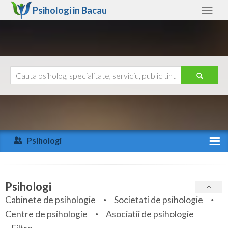
Psihologi in
Bacau
Bacau
Alte judete
Ajutor
Contact
Alba
Arad
Psihologi
Arges
Activitate recenta
Bacau
Specialitati
Psihologi
Bihor
Cabinete de psihologie
Societati de psihologie
Servicii
Centre de psihologie
Asociatii de psihologie
Bistrita-Nasaud
Articole