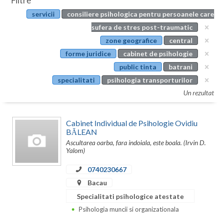
Filtre
Botosani
servicii
consiliere psihologica pentru persoanele care
Evenimente
Braila
sufera de stres post-traumatic
Cabinet
zone geografice
central
Brasov
forme juridice
cabinet de psihologie
Membri
Bucuresti
public tinta
batrani
specialitati
psihologia transporturilor
Buzau
Un rezultat
Calarasi
Cabinet Individual de Psihologie Ovidiu
Caras-Severin
BĂLEAN
Ascultarea oarba, fara indoiala, este boala. (Irvin D.
Cluj
Yalom)
Constanta
0740230667
Covasna
Bacau
Specialitati psihologice atestate
Dambovita
Psihologia muncii si organizationala