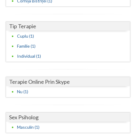
Cornișa Bistriței (1)
Neamt
Olt
Tip Terapie
Prahova
Cuplu (1)
Familie (1)
Salaj
Individual (1)
Satu-Mare
Sibiu
Terapie Online Prin Skype
Suceava
Nu (1)
Teleorman
Timis
Sex Psiholog
Tulcea
Masculin (1)
Valcea