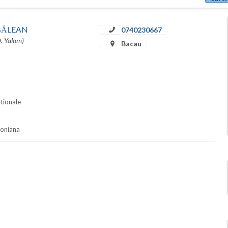
u BĂLEAN
0740230667
D. Yalom)
Bacau
ationale
soniana