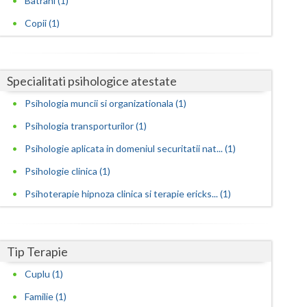
Batrani (1)
Dezvoltare personala pentru copii (1)
Copii (1)
Satu-Mare
Evaluarea in scopul avizarii psihologice pentru... (1)
Evaluarea psihologica a personalului in vederea... (1)
Sibiu
Examinare psihologica in vederea autorizarii e... (1)
Specialitati psihologice atestate
Suceava
Examinare si avizare psihologica in vederea ang... (1)
Psihologia muncii si organizationala (1)
Teleorman
Examinare si avizare psihologica in vederea obt... (1)
Psihologia transporturilor (1)
Timis
Examinare si avizare psihologica in vederea obt... (1)
Psihologie aplicata in domeniul securitatii nat... (1)
Tulcea
Examinare si avizare psihologica in vederea obt... (1)
Psihologie clinica (1)
Expertiza psihologica clinica (1)
Valcea
Psihoterapie hipnoza clinica si terapie ericks... (1)
Terapii de scurta durata (1)
Vaslui
Vrancea
Tip Terapie
Cuplu (1)
Familie (1)