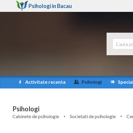
Psihologi in
Bacau
Activitate recenta
Psihologi
Special
Psihologi
Cabinete de psihologie
Societati de psihologie
Cen