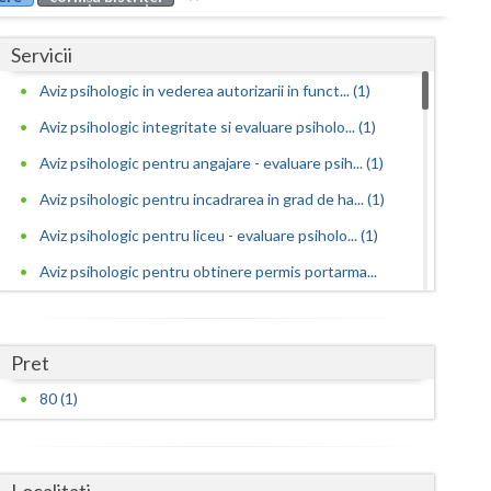
Buzau
Servicii
Calarasi
Aviz psihologic in vederea autorizarii in funct... (1)
Caras-Severin
Aviz psihologic integritate si evaluare psiholo... (1)
Cluj
Aviz psihologic pentru angajare - evaluare psih... (1)
Constanta
Aviz psihologic pentru incadrarea in grad de ha... (1)
Covasna
Aviz psihologic pentru liceu - evaluare psiholo... (1)
Aviz psihologic pentru obtinere permis portarma...
Dambovita
(1)
Dolj
Aviz psihologic pentru obtinerea permisului de ... (1)
Pret
Galati
Aviz psihologic pentru ocuparea functiilor publ... (1)
80 (1)
Giurgiu
Aviz psihologic pentru ocuparea postului de ins...
(1)
Gorj
Aviz psihologic pentru scoala - evaluare psihol... (1)
Localitati