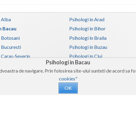
n Alba
Psihologi in Arad
in Bacau
Psihologi in Bihor
n Botosani
Psihologi in Braila
n Bucuresti
Psihologi in Buzau
n Caras-Severin
Psihologi in Cluj
Psihologi in Bacau
n Covasna
Psihologi in Dambovita
voastra de navigare. Prin folosirea site-ului sunteti de acord sa fol
 Galati
Psihologi in Giurgiu
cookies"
n Harghita
Psihologi in Hunedoara
OK
 Iasi
Psihologi in Ilfov
n Mehedinti
Psihologi in Mures
 Olt
Psihologi in Prahova
n Satu-Mare
Psihologi in Sibiu
n Teleorman
Psihologi in Timis