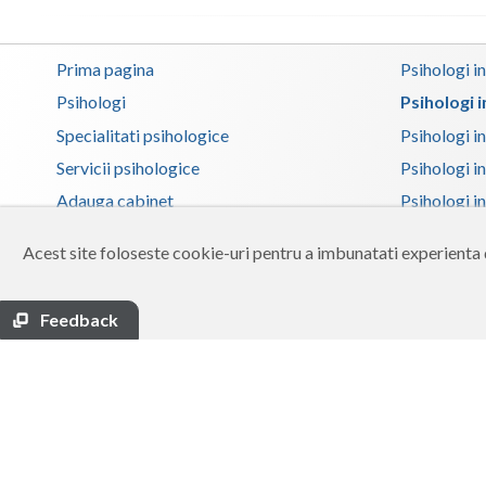
Prima pagina
Psihologi i
Psihologi
Psihologi 
Specialitati psihologice
Psihologi i
Servicii psihologice
Psihologi i
Adauga cabinet
Psihologi i
Zona membri
Psihologi i
Acest site foloseste cookie-uri pentru a imbunatati experienta d
Ajutor
Psihologi in
Contact
Psihologi i
Feedback
Termeni si conditii
Psihologi in
Psihologi i
Psihologi in
Psihologi i
Copyright 2026 Reframing SRL
Psihologi i