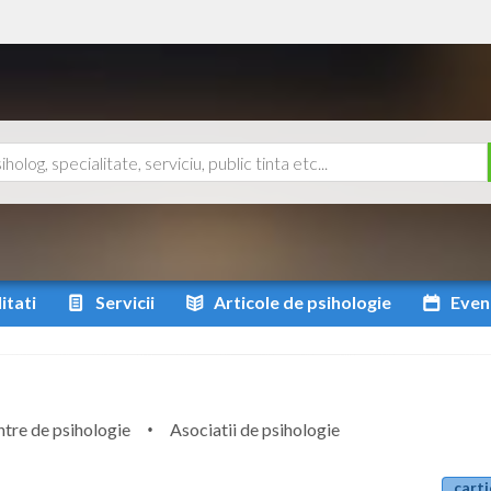
itati
Servicii
Articole
de psihologie
Even
tre de psihologie
Asociatii de psihologie
carti