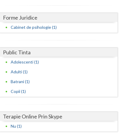
Harghita
Hunedoara
Forme Juridice
Ialomita
Cabinet de psihologie (1)
Iasi
Ilfov
Public Tinta
Maramures
Adolescenti (1)
Adulti (1)
Mehedinti
Batrani (1)
Mures
Copii (1)
Neamt
Olt
Terapie Online Prin Skype
Prahova
Nu (1)
Salaj