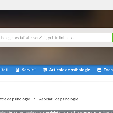
itati
Servicii
Articole
de psihologie
Even
tre de psihologie
Asociatii de psihologie
selectie profesionala a personalului cu atributii pe aparare, ordine p