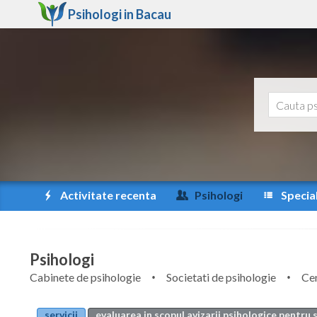
Psihologi in
Bacau
Activitate recenta
Psihologi
Special
Psihologi
Cabinete de psihologie
Societati de psihologie
Cen
servicii
evaluarea in scopul avizarii psihologice pentru 