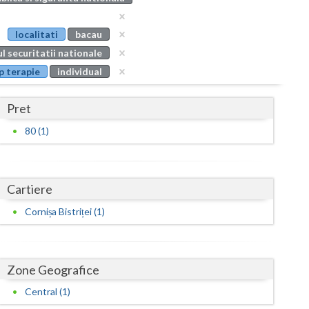
Buzau
localitati
bacau
Calarasi
l securitatii nationale
Caras-Severin
p terapie
individual
Cluj
Pret
Constanta
80 (1)
Covasna
Dambovita
Cartiere
Dolj
Cornișa Bistriței (1)
Galati
Giurgiu
Zone Geografice
Gorj
Central (1)