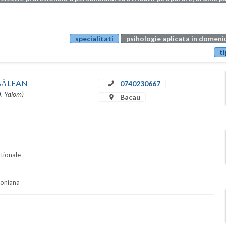
specialitati
psihologie aplicata in domeniu
ti
u BĂLEAN
0740230667
D. Yalom)
Bacau
ationale
soniana