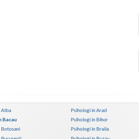
n Alba
Psihologi in Arad
in Bacau
Psihologi in Bihor
n Botosani
Psihologi in Braila
n Bucuresti
Psihologi in Buzau