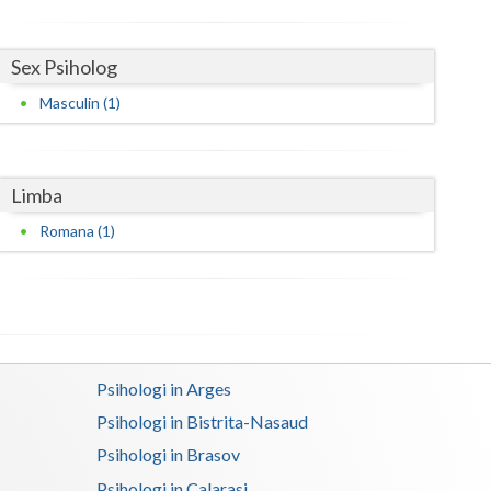
Satu-Mare
Sex Psiholog
Sibiu
Masculin (1)
Suceava
Teleorman
Limba
Timis
Romana (1)
Tulcea
Valcea
Vaslui
Psihologi in Arges
Vrancea
Psihologi in Bistrita-Nasaud
Psihologi in Brasov
Psihologi in Calarasi