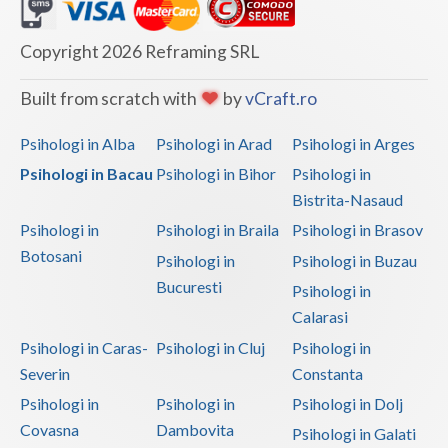
Copyright 2026 Reframing SRL
Built from scratch with
by
vCraft.ro
Psihologi in Alba
Psihologi in Arad
Psihologi in Arges
Psihologi in Bacau
Psihologi in Bihor
Psihologi in
Bistrita-Nasaud
Psihologi in
Psihologi in Braila
Psihologi in Brasov
Botosani
Psihologi in
Psihologi in Buzau
Bucuresti
Psihologi in
Calarasi
Psihologi in Caras-
Psihologi in Cluj
Psihologi in
Severin
Constanta
Psihologi in
Psihologi in
Psihologi in Dolj
Covasna
Dambovita
Psihologi in Galati