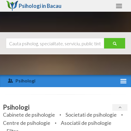
Psihologi in
Bacau
Bacau
Alte judete
Ajutor
Contact
Alba
Arad
Psihologi
Arges
Activitate recenta
Bacau
Specialitati
Psihologi
Bihor
Cabinete de psihologie
Societati de psihologie
Servicii
Centre de psihologie
Asociatii de psihologie
Bistrita-Nasaud
Articole