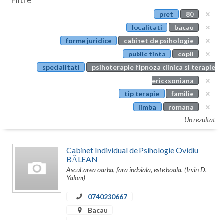
Filtre
Botosani
pret
80
Evenimente
Braila
localitati
bacau
Cabinet
forme juridice
cabinet de psihologie
Brasov
public tinta
copii
Membri
Bucuresti
specialitati
psihoterapie hipnoza clinica si terapie
ericksoniana
Buzau
tip terapie
familie
Calarasi
limba
romana
Un rezultat
Caras-Severin
Cluj
Cabinet Individual de Psihologie Ovidiu
BĂLEAN
Constanta
Ascultarea oarba, fara indoiala, este boala. (Irvin D.
Yalom)
Covasna
0740230667
Dambovita
Bacau