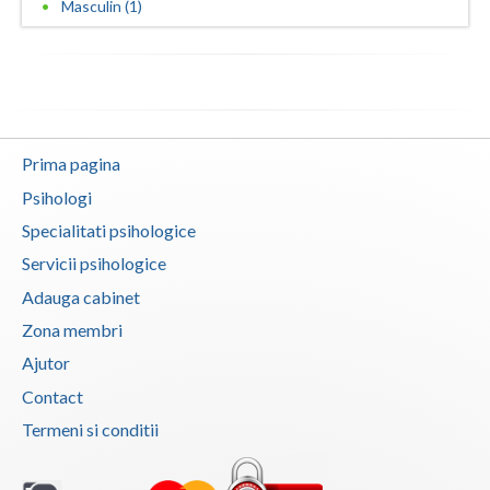
Masculin (1)
Consultanta psihologica pentru managementul res...
Vaslui
(1)
Vrancea
Dezvoltare personala pentru adulti (1)
Dezvoltare personala pentru copii (1)
Prima pagina
Evaluarea in scopul avizarii psihologice pentru... (1)
Psihologi
Evaluarea psihologica a personalului in vederea... (1)
Specialitati psihologice
Examinare psihologica in vederea autorizarii e... (1)
Servicii psihologice
Examinare si avizare psihologica in vederea ang... (1)
Adauga cabinet
Examinare si avizare psihologica in vederea obt... (1)
Zona membri
Examinare si avizare psihologica in vederea obt... (1)
Ajutor
Examinare si avizare psihologica in vederea obt... (1)
Contact
Expertiza psihologica clinica (1)
Termeni si conditii
Terapii de scurta durata (1)