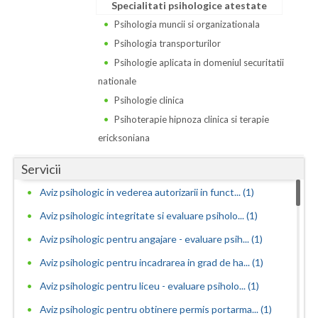
Dolj
Specialitati psihologice atestate
Psihologia muncii si organizationala
Galati
Psihologia transporturilor
Giurgiu
Psihologie aplicata in domeniul securitatii
nationale
Gorj
Psihologie clinica
Harghita
Psihoterapie hipnoza clinica si terapie
ericksoniana
Hunedoara
Servicii
Ialomita
Aviz psihologic in vederea autorizarii in funct... (1)
Iasi
Aviz psihologic integritate si evaluare psiholo... (1)
Ilfov
Aviz psihologic pentru angajare - evaluare psih... (1)
Maramures
Aviz psihologic pentru incadrarea in grad de ha... (1)
Aviz psihologic pentru liceu - evaluare psiholo... (1)
Mehedinti
Aviz psihologic pentru obtinere permis portarma... (1)
Mures