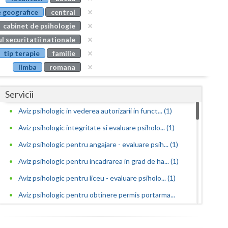
Buzau
 geografice
central
cabinet de psihologie
Calarasi
l securitatii nationale
Caras-Severin
tip terapie
familie
limba
romana
Cluj
Constanta
Servicii
Covasna
Aviz psihologic in vederea autorizarii in funct... (1)
Aviz psihologic integritate si evaluare psiholo... (1)
Dambovita
Aviz psihologic pentru angajare - evaluare psih... (1)
Dolj
Aviz psihologic pentru incadrarea in grad de ha... (1)
Galati
Aviz psihologic pentru liceu - evaluare psiholo... (1)
Giurgiu
Aviz psihologic pentru obtinere permis portarma...
(1)
Gorj
Aviz psihologic pentru obtinerea permisului de ... (1)