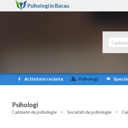
Psihologi in
Bacau
Activitate recenta
Psihologi
Special
Psihologi
Cabinete de psihologie
Societati de psihologie
Cen