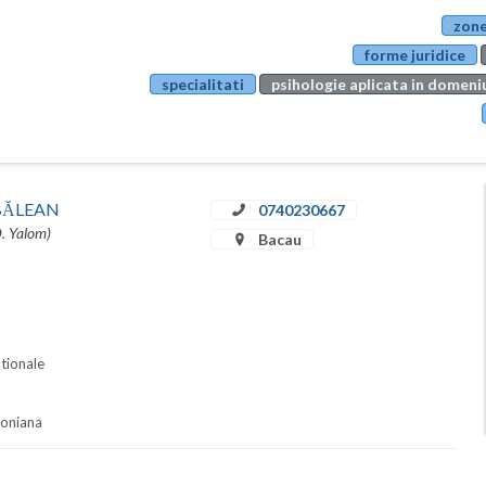
zone
forme juridice
specialitati
psihologie aplicata in domeniu
u BĂLEAN
0740230667
D. Yalom)
Bacau
ationale
soniana