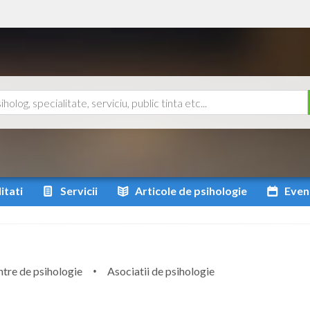
itati
Servicii
Articole
de psihologie
Even
tre de psihologie
Asociatii de psihologie