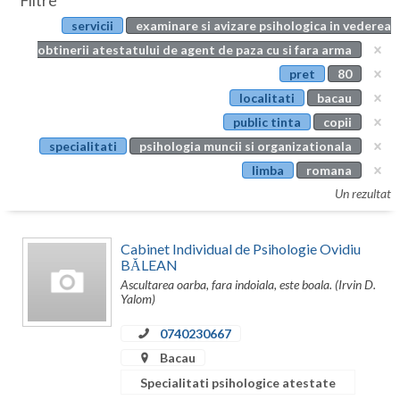
Filtre
Botosani
servicii
examinare si avizare psihologica in vederea
Evenimente
Braila
obtinerii atestatului de agent de paza cu si fara arma
Cabinet
pret
80
Brasov
localitati
bacau
Membri
Bucuresti
public tinta
copii
specialitati
psihologia muncii si organizationala
Buzau
limba
romana
Calarasi
Un rezultat
Caras-Severin
Cabinet Individual de Psihologie Ovidiu
Cluj
BĂLEAN
Ascultarea oarba, fara indoiala, este boala. (Irvin D.
Constanta
Yalom)
Covasna
0740230667
Bacau
Dambovita
Specialitati psihologice atestate