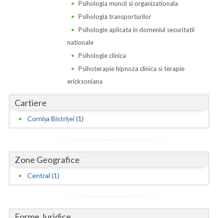
Dolj
Psihologia muncii si organizationala
Psihologia transporturilor
Galati
Psihologie aplicata in domeniul securitatii
Giurgiu
nationale
Psihologie clinica
Gorj
Psihoterapie hipnoza clinica si terapie
Harghita
ericksoniana
Hunedoara
Cartiere
Cornișa Bistriței (1)
Ialomita
Iasi
Ilfov
Zone Geografice
Central (1)
Maramures
Mehedinti
Forme Juridice
Mures