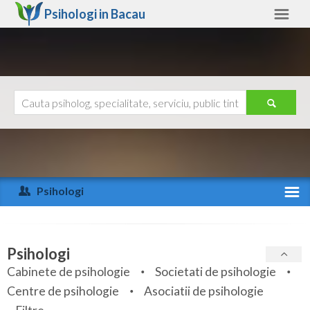
Psihologi in
Bacau
Bacau
Alte judete
Ajutor
Contact
Alba
Arad
Psihologi
Arges
Activitate recenta
Bacau
Specialitati
Psihologi
Bihor
Cabinete de psihologie
Societati de psihologie
Servicii
Centre de psihologie
Asociatii de psihologie
Bistrita-Nasaud
Articole