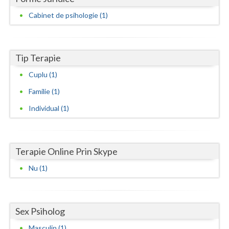
Cabinet de psihologie (1)
Neamt
Olt
Tip Terapie
Prahova
Cuplu (1)
Salaj
Familie (1)
Satu-Mare
Individual (1)
Sibiu
Suceava
Terapie Online Prin Skype
Teleorman
Nu (1)
Timis
Tulcea
Sex Psiholog
Valcea
Masculin (1)