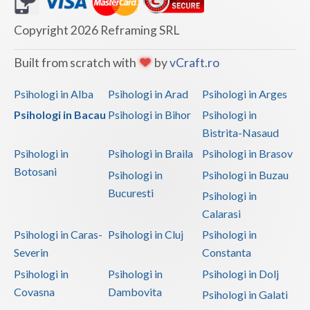
Copyright 2026 Reframing SRL
Built from scratch with
by
vCraft.ro
Psihologi in Alba
Psihologi in Arad
Psihologi in Arges
Psihologi in Bacau
Psihologi in Bihor
Psihologi in
Bistrita-Nasaud
Psihologi in
Psihologi in Braila
Psihologi in Brasov
Botosani
Psihologi in
Psihologi in Buzau
Bucuresti
Psihologi in
Calarasi
Psihologi in Caras-
Psihologi in Cluj
Psihologi in
Severin
Constanta
Psihologi in
Psihologi in
Psihologi in Dolj
Covasna
Dambovita
Psihologi in Galati