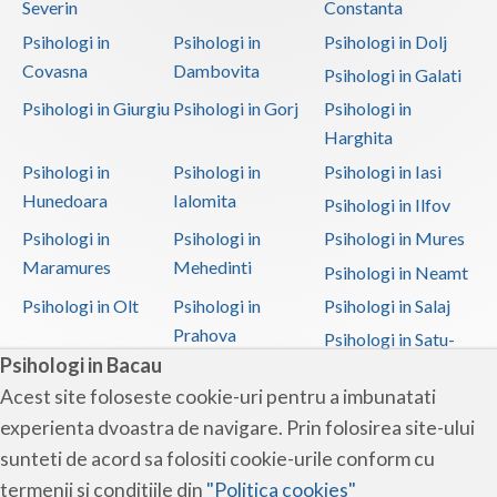
Severin
Constanta
Psihologi in
Psihologi in
Psihologi in Dolj
Covasna
Dambovita
Psihologi in Galati
Psihologi in Giurgiu
Psihologi in Gorj
Psihologi in
Harghita
Psihologi in
Psihologi in
Psihologi in Iasi
Hunedoara
Ialomita
Psihologi in Ilfov
Psihologi in
Psihologi in
Psihologi in Mures
Maramures
Mehedinti
Psihologi in Neamt
Psihologi in Olt
Psihologi in
Psihologi in Salaj
Prahova
Psihologi in Satu-
Psihologi in Bacau
Mare
Acest site foloseste cookie-uri pentru a imbunatati
Psihologi in Sibiu
Psihologi in
Psihologi in
experienta dvoastra de navigare. Prin folosirea site-ului
Suceava
Teleorman
sunteti de acord sa folositi cookie-urile conform cu
Psihologi in Timis
Psihologi in Tulcea
Psihologi in Valcea
termenii si conditiile din
"Politica cookies"