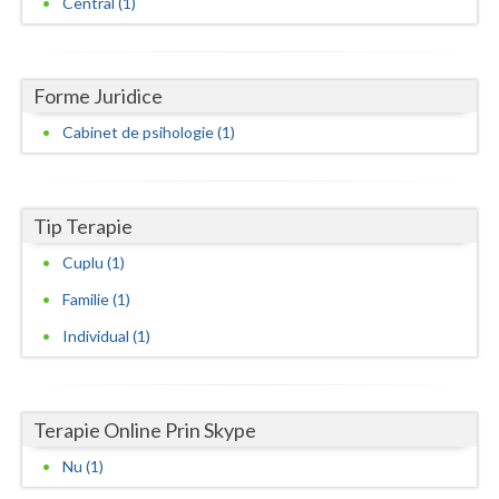
Central (1)
Neamt
Olt
Forme Juridice
Prahova
Cabinet de psihologie (1)
Salaj
Satu-Mare
Tip Terapie
Sibiu
Cuplu (1)
Familie (1)
Suceava
Individual (1)
Teleorman
Timis
Terapie Online Prin Skype
Tulcea
Nu (1)
Valcea