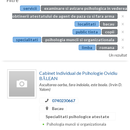
Filtre
Botosani
servicii
examinare si avizare psihologica in vederea
Evenimente
Braila
obtinerii atestatului de agent de paza cu si fara arma
Cabinet
localitati
bacau
Brasov
public tinta
copii
Membri
Bucuresti
specialitati
psihologia muncii si organizationala
limba
romana
Buzau
Un rezultat
Calarasi
Cabinet Individual de Psihologie Ovidiu
Caras-Severin
BĂLEAN
Ascultarea oarba, fara indoiala, este boala. (Irvin D.
Cluj
Yalom)
Constanta
0740230667
Covasna
Bacau
Specialitati psihologice atestate
Dambovita
Psihologia muncii si organizationala