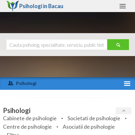
Psihologi in
Bacau
Bacau
Alte judete
Ajutor
Contact
Alba
Arad
Psihologi
Arges
Activitate recenta
Bacau
Specialitati
Psihologi
Bihor
Cabinete de psihologie
Societati de psihologie
Servicii
Centre de psihologie
Asociatii de psihologie
Bistrita-Nasaud
Articole