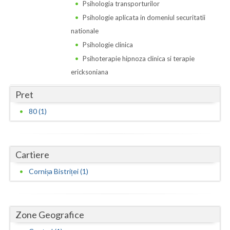
Dolj
Psihologia transporturilor
Psihologie aplicata in domeniul securitatii
Galati
nationale
Giurgiu
Psihologie clinica
Psihoterapie hipnoza clinica si terapie
Gorj
ericksoniana
Harghita
Pret
Hunedoara
80 (1)
Ialomita
Iasi
Cartiere
Ilfov
Cornișa Bistriței (1)
Maramures
Mehedinti
Zone Geografice
Mures