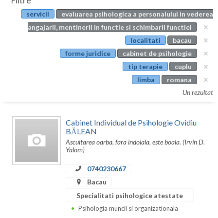
Filtre
Botosani
servicii
evaluarea psihologica a personalului in vederea
Evenimente
Braila
angajarii, mentinerii in functie si schimbarii functiei
Cabinet
localitati
bacau
Brasov
forme juridice
cabinet de psihologie
Membri
Bucuresti
tip terapie
cuplu
limba
romana
Buzau
Un rezultat
Calarasi
Cabinet Individual de Psihologie Ovidiu
Caras-Severin
BĂLEAN
Ascultarea oarba, fara indoiala, este boala. (Irvin D.
Cluj
Yalom)
Constanta
0740230667
Covasna
Bacau
Specialitati psihologice atestate
Dambovita
Psihologia muncii si organizationala