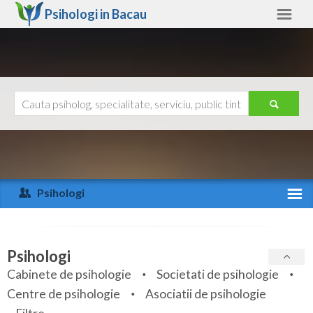
Psihologi in
Bacau
Bacau
Alte judete
Ajutor
Contact
Alba
Arad
Psihologi
Arges
Activitate recenta
Bacau
Specialitati
Psihologi
Bihor
Cabinete de psihologie
Societati de psihologie
Servicii
Centre de psihologie
Asociatii de psihologie
Bistrita-Nasaud
Articole