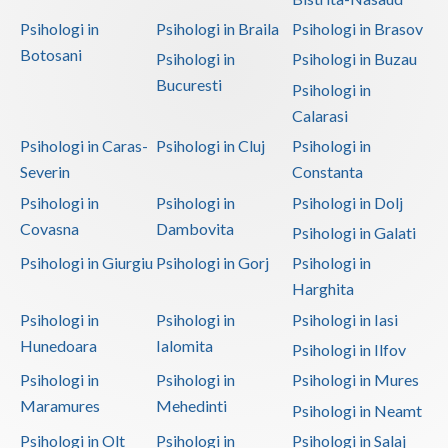
Psihologi in
Psihologi in Braila
Psihologi in Brasov
Botosani
Psihologi in
Psihologi in Buzau
Bucuresti
Psihologi in
Calarasi
Psihologi in Caras-
Psihologi in Cluj
Psihologi in
Severin
Constanta
Psihologi in
Psihologi in
Psihologi in Dolj
Covasna
Dambovita
Psihologi in Galati
Psihologi in Giurgiu
Psihologi in Gorj
Psihologi in
Harghita
Psihologi in
Psihologi in
Psihologi in Iasi
Hunedoara
Ialomita
Psihologi in Ilfov
Psihologi in
Psihologi in
Psihologi in Mures
Maramures
Mehedinti
Psihologi in Neamt
Psihologi in Olt
Psihologi in
Psihologi in Salaj