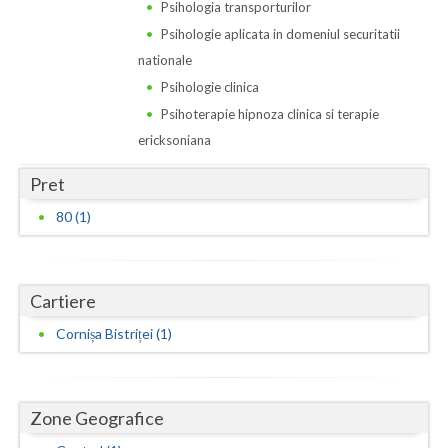
Dolj
Psihologia transporturilor
Psihologie aplicata in domeniul securitatii
Galati
nationale
Giurgiu
Psihologie clinica
Psihoterapie hipnoza clinica si terapie
Gorj
ericksoniana
Harghita
Pret
Hunedoara
80 (1)
Ialomita
Iasi
Cartiere
Ilfov
Cornișa Bistriței (1)
Maramures
Mehedinti
Zone Geografice
Mures