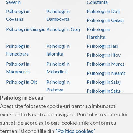
Severin
Constanta
Psihologi in
Psihologi in
Psihologi in Dolj
Covasna
Dambovita
Psihologi in Galati
Psihologi in Giurgiu
Psihologi in Gorj
Psihologi in
Harghita
Psihologi in
Psihologi in
Psihologi in Iasi
Hunedoara
Ialomita
Psihologi in Ilfov
Psihologi in
Psihologi in
Psihologi in Mures
Maramures
Mehedinti
Psihologi in Neamt
Psihologi in Olt
Psihologi in
Psihologi in Salaj
Prahova
Psihologi in Satu-
Psihologi in Bacau
Mare
Acest site foloseste cookie-uri pentru a imbunatati
Psihologi in Sibiu
Psihologi in
Psihologi in
experienta dvoastra de navigare. Prin folosirea site-ului
Suceava
Teleorman
sunteti de acord sa folositi cookie-urile conform cu
Psihologi in Timis
Psihologi in Tulcea
Psihologi in Valcea
termenii si conditiile din
"Politica cookies"