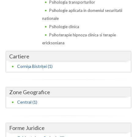
Dolj
Psihologia transporturilor
Psihologie aplicata in domeniul securitatii
Galati
nationale
Giurgiu
Psihologie clinica
Psihoterapie hipnoza clinica si terapie
Gorj
ericksoniana
Harghita
Cartiere
Hunedoara
Cornișa Bistriței (1)
Ialomita
Iasi
Zone Geografice
Ilfov
Central (1)
Maramures
Mehedinti
Forme Juridice
Mures