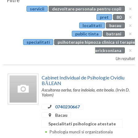
Filtre
Botosani
servicii
dezvoltare personala pentru copii
Evenimente
Braila
pret
80
Cabinet
localitati
bacau
Brasov
public tinta
batrani
Membri
Bucuresti
specialitati
psihoterapie hipnoza clinica si terapie
ericksoniana
Buzau
Un rezultat
Calarasi
Cabinet Individual de Psihologie Ovidiu
Caras-Severin
BĂLEAN
Ascultarea oarba, fara indoiala, este boala. (Irvin D.
Cluj
Yalom)
Constanta
0740230667
Covasna
Bacau
Specialitati psihologice atestate
Dambovita
Psihologia muncii si organizationala