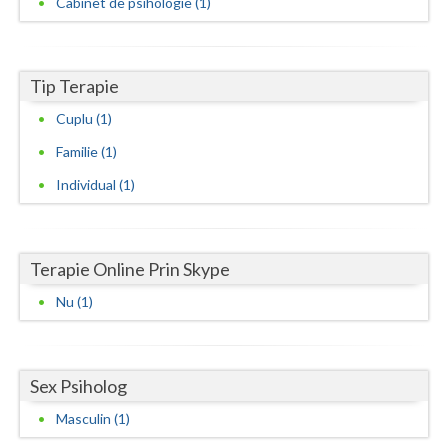
Cabinet de psihologie (1)
Neamt
Olt
Tip Terapie
Prahova
Cuplu (1)
Familie (1)
Salaj
Individual (1)
Satu-Mare
Sibiu
Terapie Online Prin Skype
Suceava
Nu (1)
Teleorman
Timis
Sex Psiholog
Tulcea
Masculin (1)
Valcea