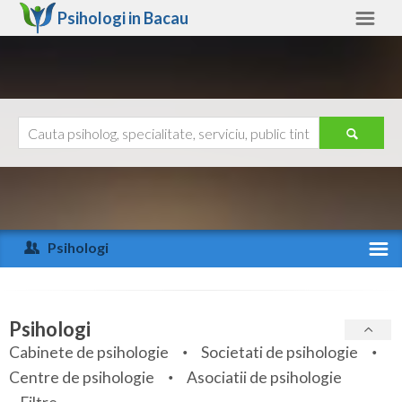
Psihologi in
Bacau
Bacau
Alte judete
Ajutor
Contact
Alba
Arad
Psihologi
Arges
Activitate recenta
Bacau
Specialitati
Psihologi
Bihor
Cabinete de psihologie
Societati de psihologie
Servicii
Centre de psihologie
Asociatii de psihologie
Bistrita-Nasaud
Articole