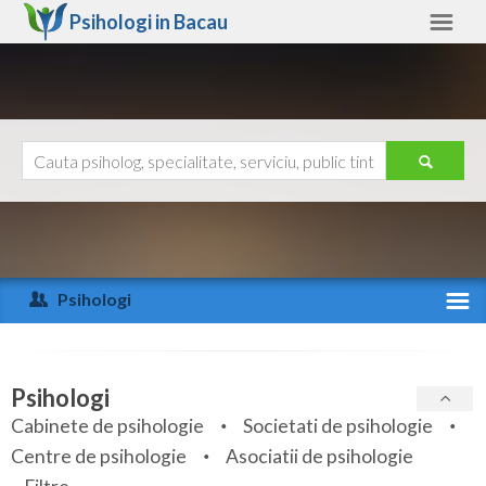
Psihologi in
Bacau
Bacau
Alte judete
Ajutor
Contact
Alba
Arad
Psihologi
Arges
Activitate recenta
Bacau
Specialitati
Psihologi
Bihor
Cabinete de psihologie
Societati de psihologie
Servicii
Centre de psihologie
Asociatii de psihologie
Bistrita-Nasaud
Articole