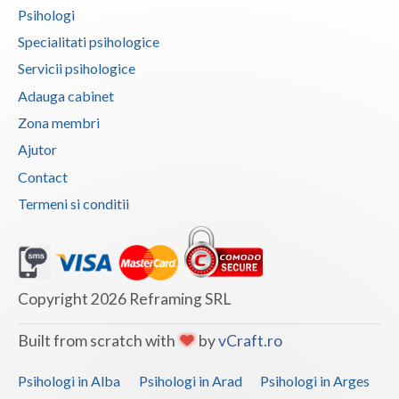
Psihologi
Vaslui
Specialitati psihologice
Vrancea
Servicii psihologice
Adauga cabinet
Zona membri
Ajutor
Contact
Termeni si conditii
Copyright 2026 Reframing SRL
Built from scratch with
by
vCraft.ro
Psihologi in Alba
Psihologi in Arad
Psihologi in Arges