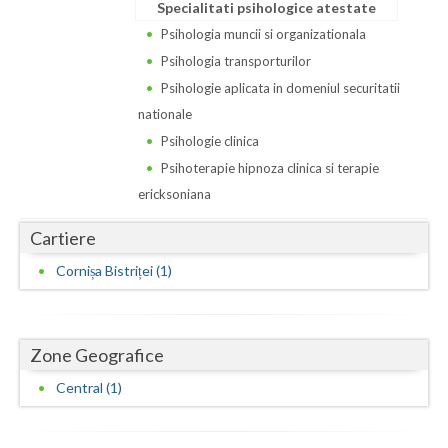
Dolj
Specialitati psihologice atestate
Psihologia muncii si organizationala
Galati
Psihologia transporturilor
Giurgiu
Psihologie aplicata in domeniul securitatii
nationale
Gorj
Psihologie clinica
Harghita
Psihoterapie hipnoza clinica si terapie
ericksoniana
Hunedoara
Cartiere
Ialomita
Cornișa Bistriței (1)
Iasi
Ilfov
Zone Geografice
Maramures
Central (1)
Mehedinti
Mures