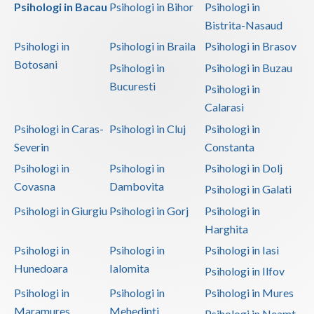
Psihologi in Bacau
Psihologi in Bihor
Psihologi in
Bistrita-Nasaud
Psihologi in
Psihologi in Braila
Psihologi in Brasov
Botosani
Psihologi in
Psihologi in Buzau
Bucuresti
Psihologi in
Calarasi
Psihologi in Caras-
Psihologi in Cluj
Psihologi in
Severin
Constanta
Psihologi in
Psihologi in
Psihologi in Dolj
Covasna
Dambovita
Psihologi in Galati
Psihologi in Giurgiu
Psihologi in Gorj
Psihologi in
Harghita
Psihologi in
Psihologi in
Psihologi in Iasi
Hunedoara
Ialomita
Psihologi in Ilfov
Psihologi in
Psihologi in
Psihologi in Mures
Maramures
Mehedinti
Psihologi in Neamt