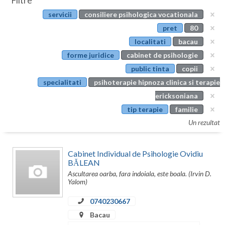
Filtre
Botosani
servicii
consiliere psihologica vocationala
Evenimente
Braila
pret
80
Cabinet
localitati
bacau
Brasov
forme juridice
cabinet de psihologie
Membri
Bucuresti
public tinta
copii
specialitati
psihoterapie hipnoza clinica si terapie
Buzau
ericksoniana
Calarasi
tip terapie
familie
Un rezultat
Caras-Severin
Cluj
Cabinet Individual de Psihologie Ovidiu
BĂLEAN
Constanta
Ascultarea oarba, fara indoiala, este boala. (Irvin D.
Yalom)
Covasna
0740230667
Dambovita
Bacau