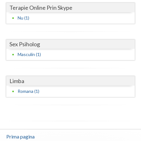
Terapie Online Prin Skype
Neamt
Nu (1)
Olt
Prahova
Sex Psiholog
Salaj
Masculin (1)
Satu-Mare
Sibiu
Limba
Suceava
Romana (1)
Teleorman
Timis
Tulcea
Prima pagina
Valcea