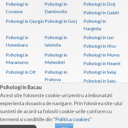
Psihologi in
Psihologi in
Psihologi in Dolj
Covasna
Dambovita
Psihologi in Galati
Psihologi in Giurgiu
Psihologi in Gorj
Psihologi in
Harghita
Psihologi in
Psihologi in
Psihologi in Iasi
Hunedoara
Ialomita
Psihologi in Ilfov
Psihologi in
Psihologi in
Psihologi in Mures
Maramures
Mehedinti
Psihologi in Neamt
Psihologi in Olt
Psihologi in
Psihologi in Salaj
Prahova
Psihologi in Satu-
Psihologi in Bacau
Mare
Acest site foloseste cookie-uri pentru a imbunatati
Psihologi in Sibiu
Psihologi in
Psihologi in
experienta dvoastra de navigare. Prin folosirea site-ului
Suceava
Teleorman
sunteti de acord sa folositi cookie-urile conform cu
Psihologi in Timis
Psihologi in Tulcea
Psihologi in Valcea
termenii si conditiile din
"Politica cookies"
Psihologi in Vaslui
Psihologi in