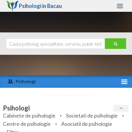
Psihologi in
Bacau
Bacau
Alte judete
Ajutor
Contact
Alba
Arad
Psihologi
Arges
Activitate recenta
Bacau
Specialitati
Psihologi
Bihor
Cabinete de psihologie
Societati de psihologie
Servicii
Centre de psihologie
Asociatii de psihologie
Bistrita-Nasaud
Articole