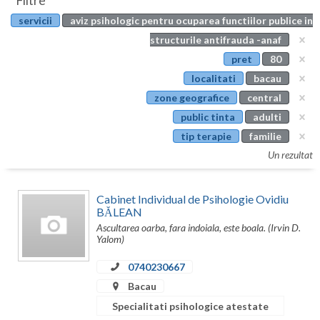
Filtre
Botosani
servicii
aviz psihologic pentru ocuparea functiilor publice in
Evenimente
Braila
structurile antifrauda -anaf
Cabinet
pret
80
Brasov
localitati
bacau
Membri
Bucuresti
zone geografice
central
public tinta
adulti
Buzau
tip terapie
familie
Calarasi
Un rezultat
Caras-Severin
Cabinet Individual de Psihologie Ovidiu
Cluj
BĂLEAN
Ascultarea oarba, fara indoiala, este boala. (Irvin D.
Constanta
Yalom)
Covasna
0740230667
Bacau
Dambovita
Specialitati psihologice atestate