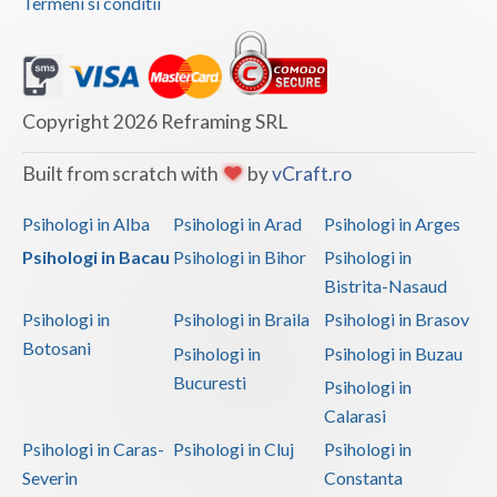
Termeni si conditii
Copyright 2026 Reframing SRL
Built from scratch with
by
vCraft.ro
Psihologi in Alba
Psihologi in Arad
Psihologi in Arges
Psihologi in Bacau
Psihologi in Bihor
Psihologi in
Bistrita-Nasaud
Psihologi in
Psihologi in Braila
Psihologi in Brasov
Botosani
Psihologi in
Psihologi in Buzau
Bucuresti
Psihologi in
Calarasi
Psihologi in Caras-
Psihologi in Cluj
Psihologi in
Severin
Constanta