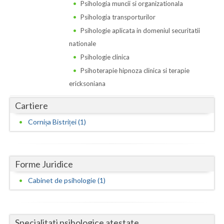
Dolj
Psihologia muncii si organizationala
Psihologia transporturilor
Galati
Psihologie aplicata in domeniul securitatii
Giurgiu
nationale
Psihologie clinica
Gorj
Psihoterapie hipnoza clinica si terapie
Harghita
ericksoniana
Hunedoara
Cartiere
Cornișa Bistriței (1)
Ialomita
Iasi
Ilfov
Forme Juridice
Cabinet de psihologie (1)
Maramures
Mehedinti
Specialitati psihologice atestate
Mures