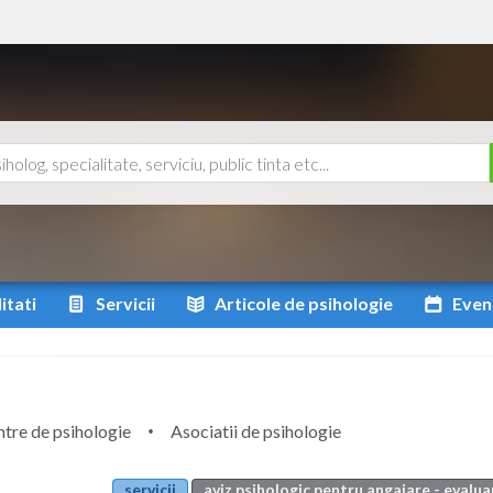
itati
Servicii
Articole
de psihologie
Even
tre de psihologie
Asociatii de psihologie
servicii
aviz psihologic pentru angajare - evalua