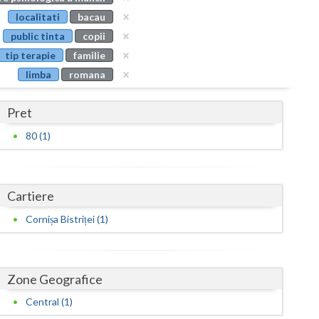
Buzau
localitati
bacau
public tinta
copii
Calarasi
tip terapie
familie
Caras-Severin
limba
romana
Cluj
Pret
Constanta
80 (1)
Covasna
Dambovita
Cartiere
Dolj
Cornișa Bistriței (1)
Galati
Giurgiu
Zone Geografice
Gorj
Central (1)