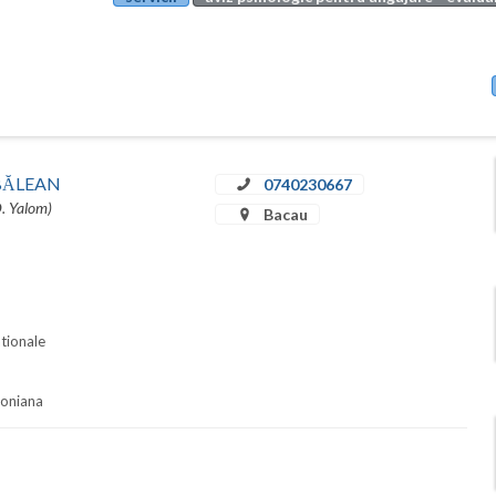
u BĂLEAN
0740230667
D. Yalom)
Bacau
ationale
soniana