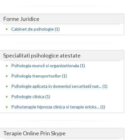
Harghita
Hunedoara
Forme Juridice
Ialomita
Cabinet de psihologie (1)
Iasi
Ilfov
Specialitati psihologice atestate
Maramures
Psihologia muncii si organizationala (1)
Psihologia transporturilor (1)
Mehedinti
Psihologie aplicata in domeniul securitatii nat... (1)
Mures
Psihologie clinica (1)
Neamt
Psihoterapie hipnoza clinica si terapie ericks... (1)
Olt
Prahova
Terapie Online Prin Skype
Salaj