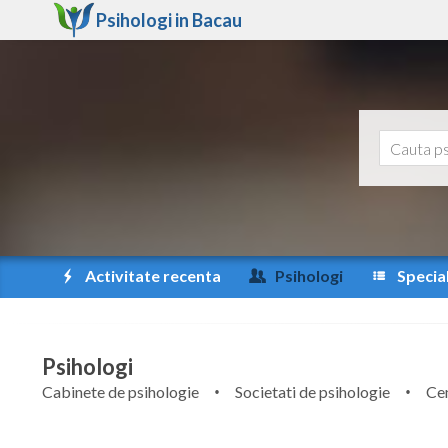
Psihologi in
Bacau
Activitate recenta
Psihologi
Special
Psihologi
Cabinete de psihologie
Societati de psihologie
Cen