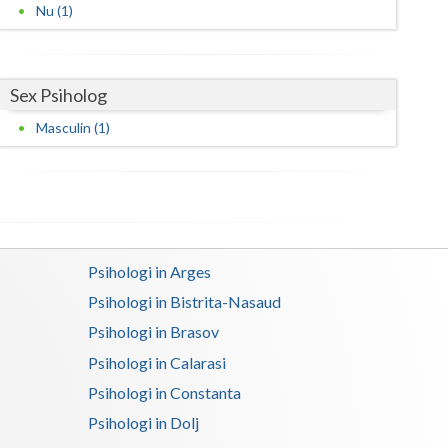
Nu (1)
Satu-Mare
Sibiu
Sex Psiholog
Suceava
Masculin (1)
Teleorman
Timis
Tulcea
Psihologi in Arges
Valcea
Psihologi in Bistrita-Nasaud
Vaslui
Psihologi in Brasov
Vrancea
Psihologi in Calarasi
Psihologi in Constanta
Psihologi in Dolj