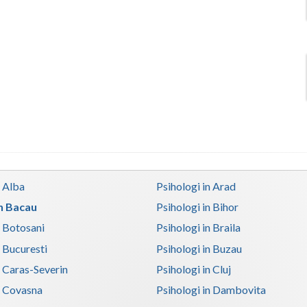
n Alba
Psihologi in Arad
in Bacau
Psihologi in Bihor
n Botosani
Psihologi in Braila
n Bucuresti
Psihologi in Buzau
n Caras-Severin
Psihologi in Cluj
n Covasna
Psihologi in Dambovita