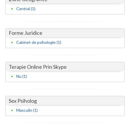
Central (1)
Neamt
Olt
Forme Juridice
Prahova
Cabinet de psihologie (1)
Salaj
Satu-Mare
Terapie Online Prin Skype
Sibiu
Nu (1)
Suceava
Teleorman
Sex Psiholog
Timis
Masculin (1)
Tulcea
Valcea