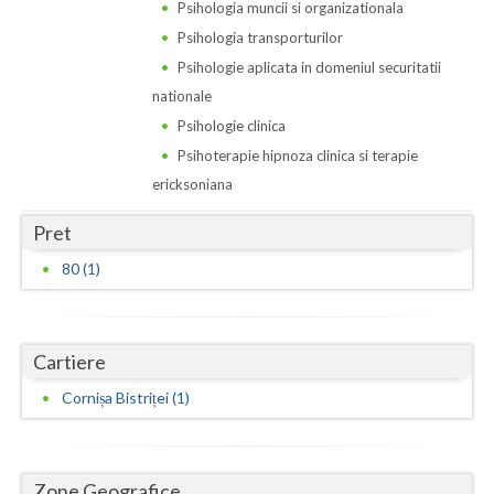
Dolj
Psihologia muncii si organizationala
Psihologia transporturilor
Galati
Psihologie aplicata in domeniul securitatii
Giurgiu
nationale
Psihologie clinica
Gorj
Psihoterapie hipnoza clinica si terapie
Harghita
ericksoniana
Hunedoara
Pret
80 (1)
Ialomita
Iasi
Ilfov
Cartiere
Cornișa Bistriței (1)
Maramures
Mehedinti
Zone Geografice
Mures