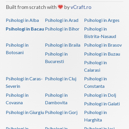
Built from scratch with
by
vCraft.ro
Psihologi in Alba
Psihologi in Arad
Psihologi in Arges
Psihologi in Bacau
Psihologi in Bihor
Psihologi in
Bistrita-Nasaud
Psihologi in
Psihologi in Braila
Psihologi in Brasov
Botosani
Psihologi in
Psihologi in Buzau
Bucuresti
Psihologi in
Calarasi
Psihologi in Caras-
Psihologi in Cluj
Psihologi in
Severin
Constanta
Psihologi in
Psihologi in
Psihologi in Dolj
Covasna
Dambovita
Psihologi in Galati
Psihologi in Giurgiu
Psihologi in Gorj
Psihologi in
Harghita
Psihologi in
Psihologi in
Psihologi in Iasi