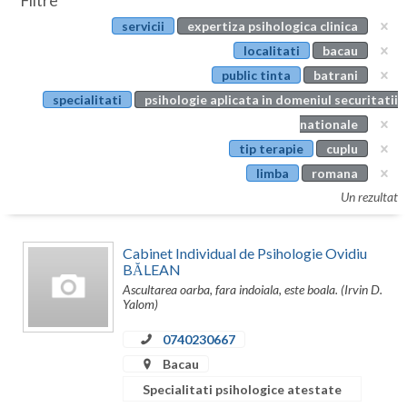
Filtre
Botosani
servicii
expertiza psihologica clinica
Evenimente
Braila
localitati
bacau
Cabinet
public tinta
batrani
Brasov
specialitati
psihologie aplicata in domeniul securitatii
Membri
Bucuresti
nationale
tip terapie
cuplu
Buzau
limba
romana
Calarasi
Un rezultat
Caras-Severin
Cabinet Individual de Psihologie Ovidiu
Cluj
BĂLEAN
Ascultarea oarba, fara indoiala, este boala. (Irvin D.
Constanta
Yalom)
Covasna
0740230667
Bacau
Dambovita
Specialitati psihologice atestate