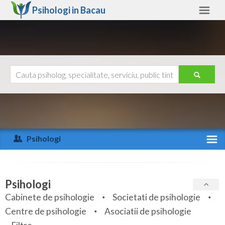
Psihologi in
Bacau
Bacau
Alte judete
Ajutor
Contact
Alba
Arad
Psihologi
Arges
Activitate recenta
Bacau
Specialitati
Psihologi
Bihor
Cabinete de psihologie
Societati de psihologie
Servicii
Centre de psihologie
Asociatii de psihologie
Bistrita-Nasaud
Articole