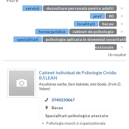
Filtre
Botosani
servicii
dezvoltare personala pentru adulti
Evenimente
Braila
pret
80
Cabinet
localitati
bacau
Brasov
forme juridice
cabinet de psihologie
Membri
Bucuresti
specialitati
psihologie aplicata in domeniul securitatii
nationale
Buzau
Un rezultat
Calarasi
Cabinet Individual de Psihologie Ovidiu
Caras-Severin
BĂLEAN
Ascultarea oarba, fara indoiala, este boala. (Irvin D.
Cluj
Yalom)
Constanta
0740230667
Covasna
Bacau
Specialitati psihologice atestate
Dambovita
Psihologia muncii si organizationala