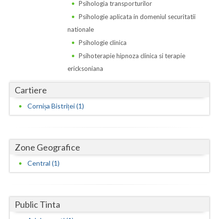
Dolj
Psihologia transporturilor
Psihologie aplicata in domeniul securitatii
Galati
nationale
Giurgiu
Psihologie clinica
Psihoterapie hipnoza clinica si terapie
Gorj
ericksoniana
Harghita
Cartiere
Hunedoara
Cornișa Bistriței (1)
Ialomita
Iasi
Zone Geografice
Ilfov
Central (1)
Maramures
Mehedinti
Public Tinta
Mures