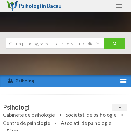
Psihologi in
Bacau
Bacau
Alte judete
Ajutor
Contact
Alba
Arad
Psihologi
Arges
Activitate recenta
Bacau
Specialitati
Psihologi
Bihor
Cabinete de psihologie
Societati de psihologie
Servicii
Centre de psihologie
Asociatii de psihologie
Bistrita-Nasaud
Articole