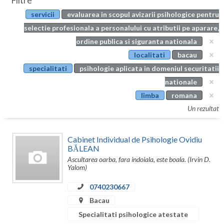
Filtre
Botosani
servicii
evaluarea in scopul avizarii psihologice pentru
Evenimente
Braila
selectie profesionala a personalului cu atributii pe aparare,
Cabinet
ordine publica si siguranta nationala
Brasov
localitati
bacau
Membri
Bucuresti
specialitati
psihologie aplicata in domeniul securitatii
nationale
Buzau
limba
romana
Calarasi
Un rezultat
Caras-Severin
Cabinet Individual de Psihologie Ovidiu
Cluj
BĂLEAN
Ascultarea oarba, fara indoiala, este boala. (Irvin D.
Constanta
Yalom)
Covasna
0740230667
Bacau
Dambovita
Specialitati psihologice atestate