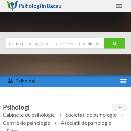
Psihologi in
Bacau
Bacau
Alte judete
Ajutor
Contact
Alba
Arad
Psihologi
Arges
Activitate recenta
Bacau
Specialitati
Psihologi
Bihor
Cabinete de psihologie
Societati de psihologie
Servicii
Centre de psihologie
Asociatii de psihologie
Bistrita-Nasaud
Articole