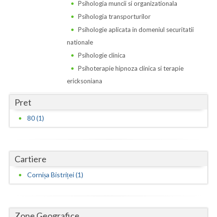
Dolj
Psihologia muncii si organizationala
Psihologia transporturilor
Galati
Psihologie aplicata in domeniul securitatii
Giurgiu
nationale
Psihologie clinica
Gorj
Psihoterapie hipnoza clinica si terapie
Harghita
ericksoniana
Hunedoara
Pret
80 (1)
Ialomita
Iasi
Ilfov
Cartiere
Cornișa Bistriței (1)
Maramures
Mehedinti
Zone Geografice
Mures