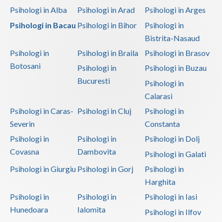
Psihologi in Alba
Psihologi in Arad
Psihologi in Arges
Psihologi in Bacau
Psihologi in Bihor
Psihologi in
Bistrita-Nasaud
Psihologi in
Psihologi in Braila
Psihologi in Brasov
Botosani
Psihologi in
Psihologi in Buzau
Bucuresti
Psihologi in
Calarasi
Psihologi in Caras-
Psihologi in Cluj
Psihologi in
Severin
Constanta
Psihologi in
Psihologi in
Psihologi in Dolj
Covasna
Dambovita
Psihologi in Galati
Psihologi in Giurgiu
Psihologi in Gorj
Psihologi in
Harghita
Psihologi in
Psihologi in
Psihologi in Iasi
Hunedoara
Ialomita
Psihologi in Ilfov