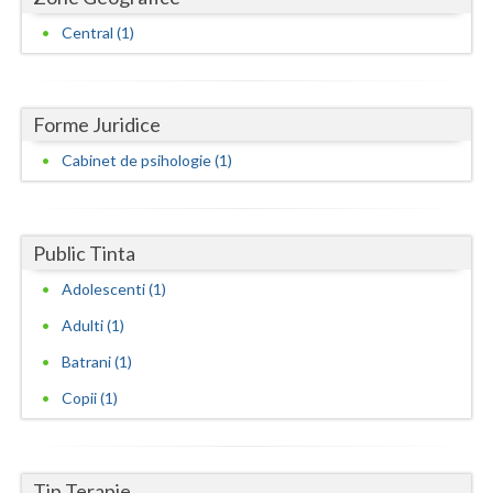
Central (1)
Neamt
Olt
Forme Juridice
Prahova
Cabinet de psihologie (1)
Salaj
Satu-Mare
Public Tinta
Sibiu
Adolescenti (1)
Suceava
Adulti (1)
Teleorman
Batrani (1)
Timis
Copii (1)
Tulcea
Valcea
Tip Terapie