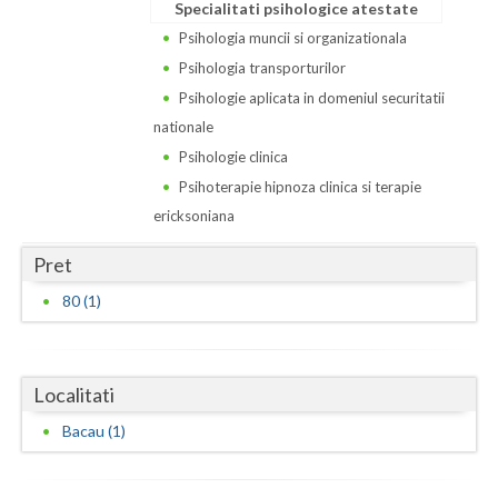
Dolj
Specialitati psihologice atestate
Psihologia muncii si organizationala
Galati
Psihologia transporturilor
Giurgiu
Psihologie aplicata in domeniul securitatii
nationale
Gorj
Psihologie clinica
Harghita
Psihoterapie hipnoza clinica si terapie
ericksoniana
Hunedoara
Pret
Ialomita
80 (1)
Iasi
Ilfov
Localitati
Maramures
Bacau (1)
Mehedinti
Mures