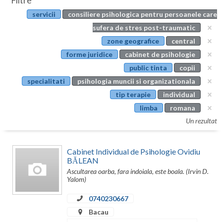
Filtre
Botosani
servicii
consiliere psihologica pentru persoanele care
Evenimente
Braila
sufera de stres post-traumatic
Cabinet
zone geografice
central
Brasov
forme juridice
cabinet de psihologie
Membri
Bucuresti
public tinta
copii
specialitati
psihologia muncii si organizationala
Buzau
tip terapie
individual
Calarasi
limba
romana
Un rezultat
Caras-Severin
Cluj
Cabinet Individual de Psihologie Ovidiu
BĂLEAN
Constanta
Ascultarea oarba, fara indoiala, este boala. (Irvin D.
Yalom)
Covasna
0740230667
Dambovita
Bacau