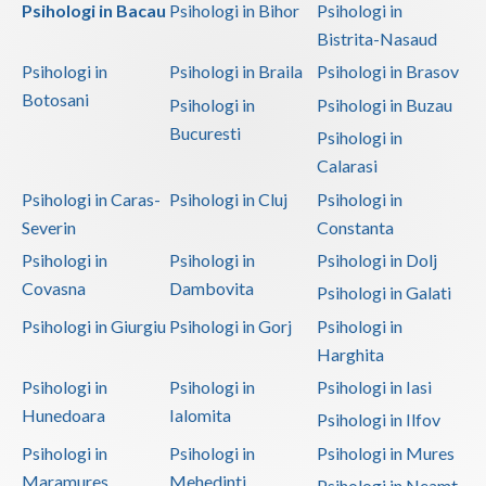
Psihologi in Bacau
Psihologi in Bihor
Psihologi in
Bistrita-Nasaud
Psihologi in
Psihologi in Braila
Psihologi in Brasov
Botosani
Psihologi in
Psihologi in Buzau
Bucuresti
Psihologi in
Calarasi
Psihologi in Caras-
Psihologi in Cluj
Psihologi in
Severin
Constanta
Psihologi in
Psihologi in
Psihologi in Dolj
Covasna
Dambovita
Psihologi in Galati
Psihologi in Giurgiu
Psihologi in Gorj
Psihologi in
Harghita
Psihologi in
Psihologi in
Psihologi in Iasi
Hunedoara
Ialomita
Psihologi in Ilfov
Psihologi in
Psihologi in
Psihologi in Mures
Maramures
Mehedinti
Psihologi in Neamt