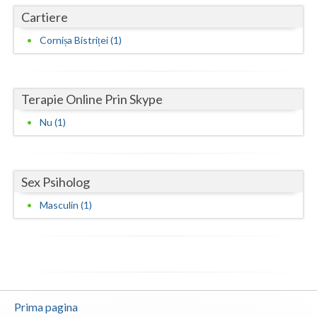
Cartiere
Neamt
Cornișa Bistriței (1)
Olt
Prahova
Terapie Online Prin Skype
Salaj
Nu (1)
Satu-Mare
Sibiu
Sex Psiholog
Suceava
Masculin (1)
Teleorman
Timis
Tulcea
Prima pagina
Valcea