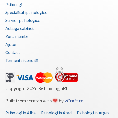
Psihologi
Vaslui
Specialitati psihologice
Vrancea
Servicii psihologice
Adauga cabinet
Zona membri
Ajutor
Contact
Termeni si conditii
Copyright 2026 Reframing SRL
Built from scratch with
by
vCraft.ro
Psihologi in Alba
Psihologi in Arad
Psihologi in Arges