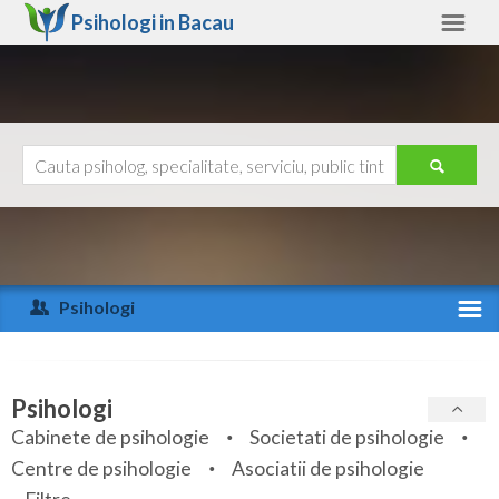
Psihologi in
Bacau
Bacau
Alte judete
Ajutor
Contact
Alba
Arad
Psihologi
Arges
Activitate recenta
Bacau
Specialitati
Psihologi
Bihor
Cabinete de psihologie
Societati de psihologie
Servicii
Centre de psihologie
Asociatii de psihologie
Bistrita-Nasaud
Articole