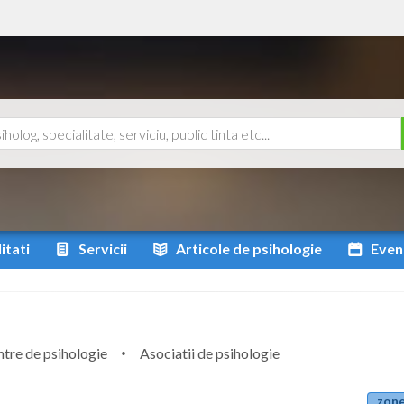
itati
Servicii
Articole
de psihologie
Even
tre de psihologie
Asociatii de psihologie
zone