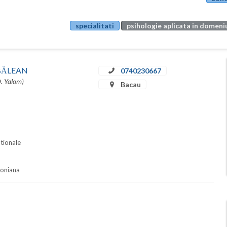
specialitati
psihologie aplicata in domeniu
u BĂLEAN
0740230667
D. Yalom)
Bacau
ationale
soniana