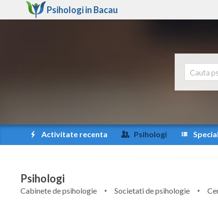
Psihologi in
Bacau
Activitate recenta
Psihologi
Special
Psihologi
Cabinete de psihologie
Societati de psihologie
Cen