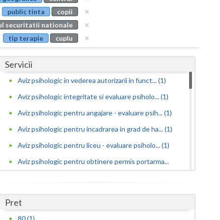
Buzau
public tinta
copii
l securitatii nationale
Calarasi
tip terapie
cuplu
Caras-Severin
Servicii
Cluj
Aviz psihologic in vederea autorizarii in funct... (1)
Constanta
Aviz psihologic integritate si evaluare psiholo... (1)
Covasna
Aviz psihologic pentru angajare - evaluare psih... (1)
Dambovita
Aviz psihologic pentru incadrarea in grad de ha... (1)
Dolj
Aviz psihologic pentru liceu - evaluare psiholo... (1)
Aviz psihologic pentru obtinere permis portarma...
Galati
(1)
Giurgiu
Aviz psihologic pentru obtinerea permisului de ... (1)
Pret
Gorj
Aviz psihologic pentru ocuparea functiilor publ... (1)
80 (1)