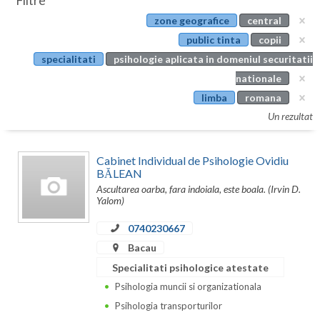
Filtre
Botosani
zone geografice
central
Evenimente
Braila
public tinta
copii
Cabinet
specialitati
psihologie aplicata in domeniul securitatii
Brasov
nationale
Membri
Bucuresti
limba
romana
Un rezultat
Buzau
Calarasi
Cabinet Individual de Psihologie Ovidiu
BĂLEAN
Caras-Severin
Ascultarea oarba, fara indoiala, este boala. (Irvin D.
Yalom)
Cluj
0740230667
Constanta
Bacau
Covasna
Specialitati psihologice atestate
Psihologia muncii si organizationala
Dambovita
Psihologia transporturilor