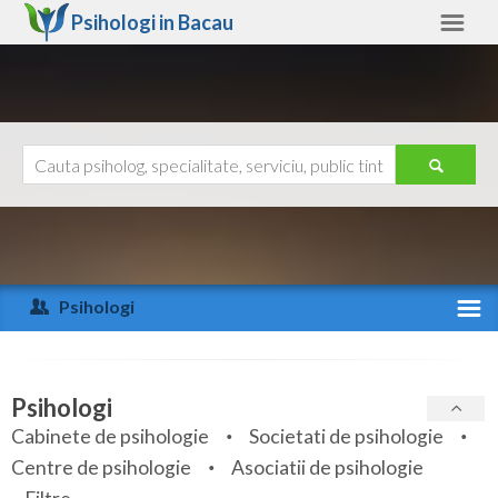
Psihologi in
Bacau
Bacau
Alte judete
Ajutor
Contact
Alba
Arad
Psihologi
Arges
Activitate recenta
Bacau
Specialitati
Psihologi
Bihor
Cabinete de psihologie
Societati de psihologie
Servicii
Centre de psihologie
Asociatii de psihologie
Bistrita-Nasaud
Articole