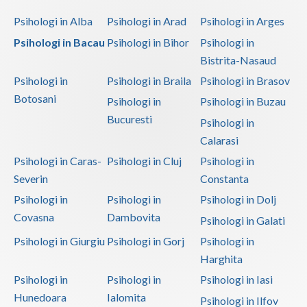
Psihologi in Alba
Psihologi in Arad
Psihologi in Arges
Psihologi in Bacau
Psihologi in Bihor
Psihologi in
Bistrita-Nasaud
Psihologi in
Psihologi in Braila
Psihologi in Brasov
Botosani
Psihologi in
Psihologi in Buzau
Bucuresti
Psihologi in
Calarasi
Psihologi in Caras-
Psihologi in Cluj
Psihologi in
Severin
Constanta
Psihologi in
Psihologi in
Psihologi in Dolj
Covasna
Dambovita
Psihologi in Galati
Psihologi in Giurgiu
Psihologi in Gorj
Psihologi in
Harghita
Psihologi in
Psihologi in
Psihologi in Iasi
Hunedoara
Ialomita
Psihologi in Ilfov