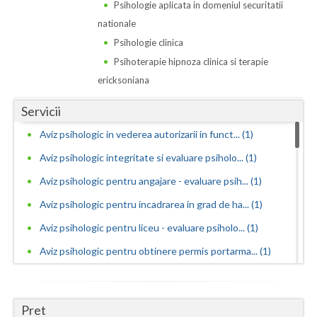
Dolj
Psihologie aplicata in domeniul securitatii
nationale
Galati
Psihologie clinica
Giurgiu
Psihoterapie hipnoza clinica si terapie
ericksoniana
Gorj
Servicii
Harghita
Aviz psihologic in vederea autorizarii in funct... (1)
Hunedoara
Aviz psihologic integritate si evaluare psiholo... (1)
Ialomita
Aviz psihologic pentru angajare - evaluare psih... (1)
Iasi
Aviz psihologic pentru incadrarea in grad de ha... (1)
Aviz psihologic pentru liceu - evaluare psiholo... (1)
Ilfov
Aviz psihologic pentru obtinere permis portarma... (1)
Maramures
Aviz psihologic pentru obtinerea permisului de ... (1)
Mehedinti
Aviz psihologic pentru ocuparea functiilor publ... (1)
Pret
Mures