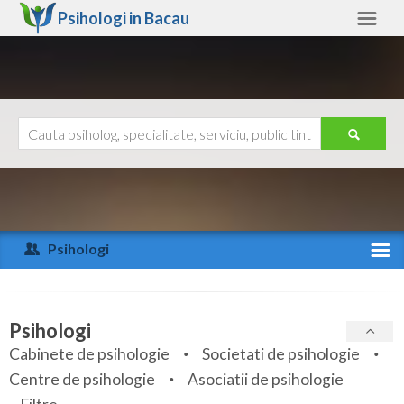
Psihologi in
Bacau
Bacau
Alte judete
Ajutor
Contact
Alba
Arad
Psihologi
Arges
Activitate recenta
Bacau
Specialitati
Psihologi
Bihor
Cabinete de psihologie
Societati de psihologie
Servicii
Centre de psihologie
Asociatii de psihologie
Bistrita-Nasaud
Articole