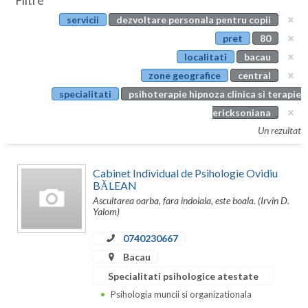
Filtre
Botosani
servicii
dezvoltare personala pentru copii
Evenimente
Braila
pret
80
Cabinet
localitati
bacau
Brasov
zone geografice
central
Membri
Bucuresti
specialitati
psihoterapie hipnoza clinica si terapie
ericksoniana
Buzau
Un rezultat
Calarasi
Cabinet Individual de Psihologie Ovidiu
Caras-Severin
BĂLEAN
Ascultarea oarba, fara indoiala, este boala. (Irvin D.
Cluj
Yalom)
Constanta
0740230667
Covasna
Bacau
Specialitati psihologice atestate
Dambovita
Psihologia muncii si organizationala