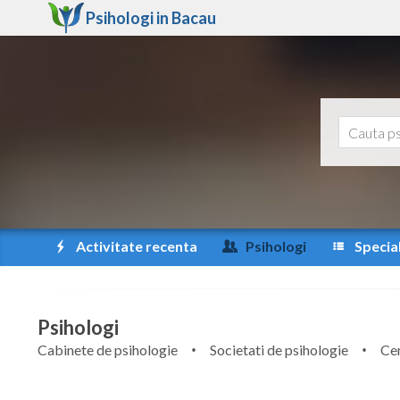
Psihologi in
Bacau
Activitate recenta
Psihologi
Special
Psihologi
Cabinete de psihologie
Societati de psihologie
Cen