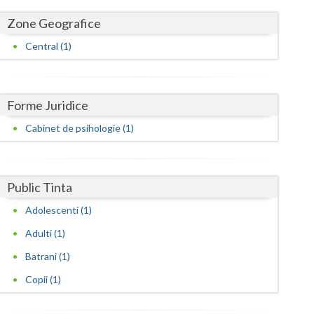
Harghita
Zone Geografice
Hunedoara
Central (1)
Ialomita
Iasi
Forme Juridice
Ilfov
Cabinet de psihologie (1)
Maramures
Mehedinti
Public Tinta
Mures
Adolescenti (1)
Neamt
Adulti (1)
Olt
Batrani (1)
Copii (1)
Prahova
Salaj