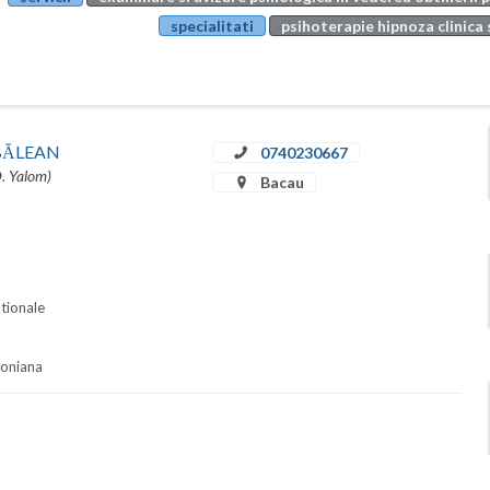
specialitati
psihoterapie hipnoza clinica 
u BĂLEAN
0740230667
D. Yalom)
Bacau
ationale
soniana