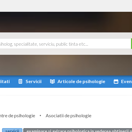
itati
Servicii
Articole
de psihologie
Even
tre de psihologie
Asociatii de psihologie
servicii
examinare si avizare psihologica in vederea obtinerii