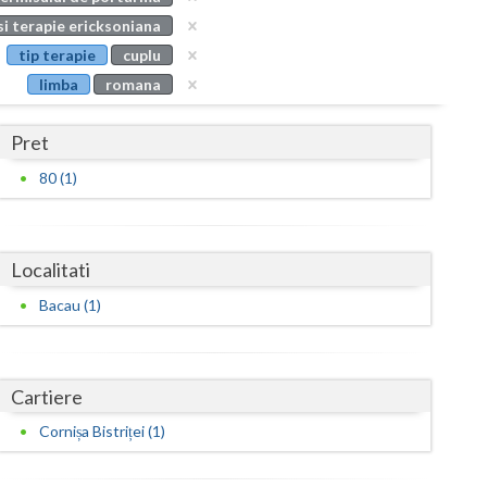
Buzau
si terapie ericksoniana
tip terapie
cuplu
Calarasi
limba
romana
Caras-Severin
Pret
Cluj
80 (1)
Constanta
Covasna
Localitati
Dambovita
Bacau (1)
Dolj
Galati
Cartiere
Giurgiu
Cornișa Bistriței (1)
Gorj