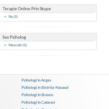
Terapie Online Prin Skype
Satu-Mare
Nu (1)
Sibiu
Suceava
Sex Psiholog
Teleorman
Masculin (1)
Timis
Tulcea
Valcea
Vaslui
Psihologi in Arges
Vrancea
Psihologi in Bistrita-Nasaud
Psihologi in Brasov
Psihologi in Calarasi