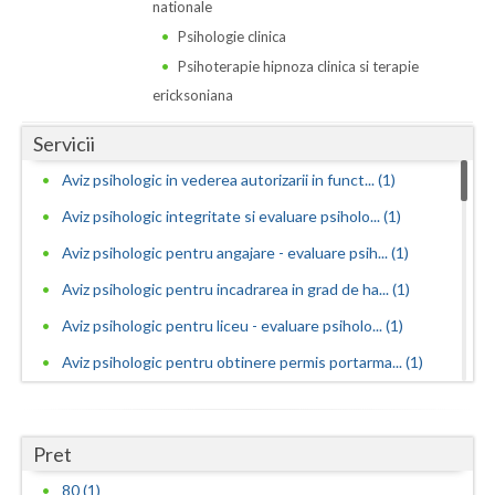
Dolj
nationale
Psihologie clinica
Galati
Psihoterapie hipnoza clinica si terapie
Giurgiu
ericksoniana
Gorj
Servicii
Aviz psihologic in vederea autorizarii in funct... (1)
Harghita
Aviz psihologic integritate si evaluare psiholo... (1)
Hunedoara
Aviz psihologic pentru angajare - evaluare psih... (1)
Ialomita
Aviz psihologic pentru incadrarea in grad de ha... (1)
Iasi
Aviz psihologic pentru liceu - evaluare psiholo... (1)
Ilfov
Aviz psihologic pentru obtinere permis portarma... (1)
Aviz psihologic pentru obtinerea permisului de ... (1)
Maramures
Aviz psihologic pentru ocuparea functiilor publ... (1)
Mehedinti
Pret
Aviz psihologic pentru ocuparea postului de ins... (1)
80 (1)
Mures