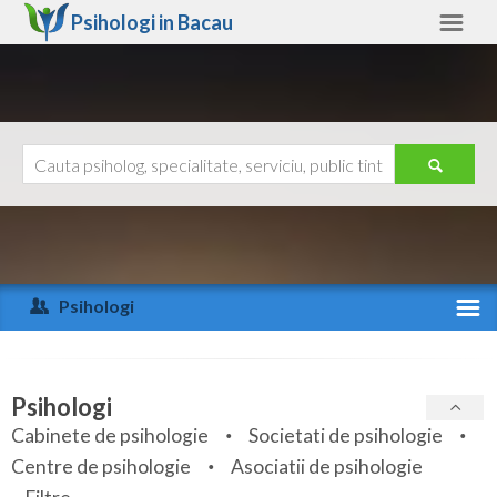
Psihologi in
Bacau
Bacau
Alte judete
Ajutor
Contact
Alba
Arad
Psihologi
Arges
Activitate recenta
Bacau
Specialitati
Psihologi
Bihor
Cabinete de psihologie
Societati de psihologie
Servicii
Centre de psihologie
Asociatii de psihologie
Bistrita-Nasaud
Articole