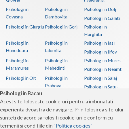
Severin
Constanta
Psihologi in
Psihologi in
Psihologi in Dolj
Covasna
Dambovita
Psihologi in Galati
Psihologi in Giurgiu
Psihologi in Gorj
Psihologi in
Harghita
Psihologi in
Psihologi in
Psihologi in Iasi
Hunedoara
Ialomita
Psihologi in Ilfov
Psihologi in
Psihologi in
Psihologi in Mures
Maramures
Mehedinti
Psihologi in Neamt
Psihologi in Olt
Psihologi in
Psihologi in Salaj
Prahova
Psihologi in Satu-
Psihologi in Bacau
Mare
Acest site foloseste cookie-uri pentru a imbunatati
Psihologi in Sibiu
Psihologi in
Psihologi in
experienta dvoastra de navigare. Prin folosirea site-ului
Suceava
Teleorman
sunteti de acord sa folositi cookie-urile conform cu
Psihologi in Timis
Psihologi in Tulcea
Psihologi in Valcea
termenii si conditiile din
"Politica cookies"
Psihologi in Vaslui
Psihologi in