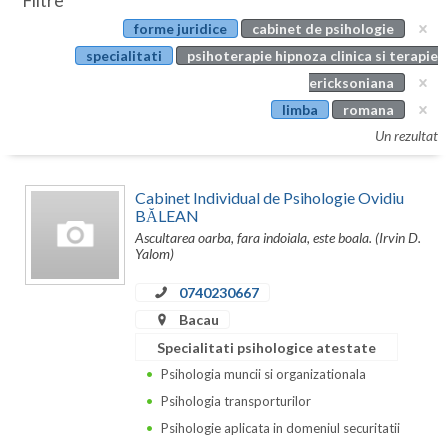
Filtre
Botosani
forme juridice
cabinet de psihologie
Evenimente
Braila
specialitati
psihoterapie hipnoza clinica si terapie
Cabinet
ericksoniana
Brasov
limba
romana
Membri
Bucuresti
Un rezultat
Buzau
Cabinet Individual de Psihologie Ovidiu
Calarasi
BĂLEAN
Ascultarea oarba, fara indoiala, este boala. (Irvin D.
Caras-Severin
Yalom)
Cluj
0740230667
Bacau
Constanta
Specialitati psihologice atestate
Covasna
Psihologia muncii si organizationala
Psihologia transporturilor
Dambovita
Psihologie aplicata in domeniul securitatii