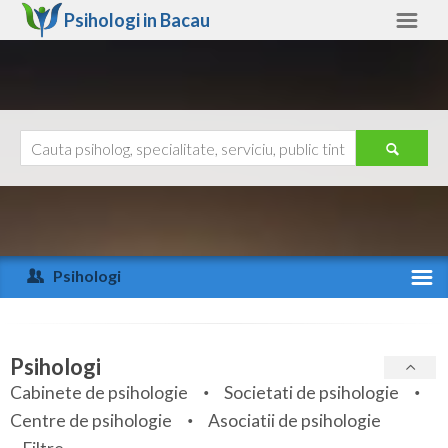
Psihologi in
Bacau
Bacau
Alte judete
Ajutor
Contact
Alba
Arad
Psihologi
Arges
Activitate recenta
Bacau
Specialitati
Psihologi
Bihor
Cabinete de psihologie
Societati de psihologie
Servicii
Centre de psihologie
Asociatii de psihologie
Bistrita-Nasaud
Articole