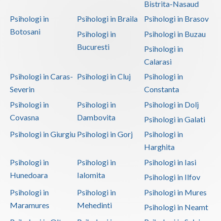
Bistrita-Nasaud
Psihologi in
Psihologi in Braila
Psihologi in Brasov
Botosani
Psihologi in
Psihologi in Buzau
Bucuresti
Psihologi in
Calarasi
Psihologi in Caras-
Psihologi in Cluj
Psihologi in
Severin
Constanta
Psihologi in
Psihologi in
Psihologi in Dolj
Covasna
Dambovita
Psihologi in Galati
Psihologi in Giurgiu
Psihologi in Gorj
Psihologi in
Harghita
Psihologi in
Psihologi in
Psihologi in Iasi
Hunedoara
Ialomita
Psihologi in Ilfov
Psihologi in
Psihologi in
Psihologi in Mures
Maramures
Mehedinti
Psihologi in Neamt