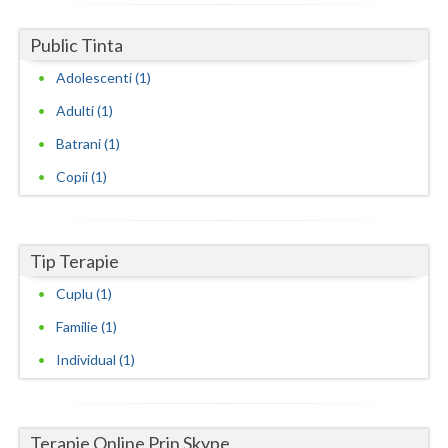
Evaluarea psihologica a personalului in vederea... (1)
Vaslui
Public Tinta
Examinare psihologica in vederea autorizarii e... (1)
Vrancea
Adolescenti (1)
Examinare si avizare psihologica in vederea ang... (1)
Adulti (1)
Examinare si avizare psihologica in vederea obt... (1)
Batrani (1)
Examinare si avizare psihologica in vederea obt... (1)
Copii (1)
Examinare si avizare psihologica in vederea obt... (1)
Expertiza psihologica clinica (1)
Terapii de scurta durata (1)
Tip Terapie
Cuplu (1)
Familie (1)
Individual (1)
Terapie Online Prin Skype