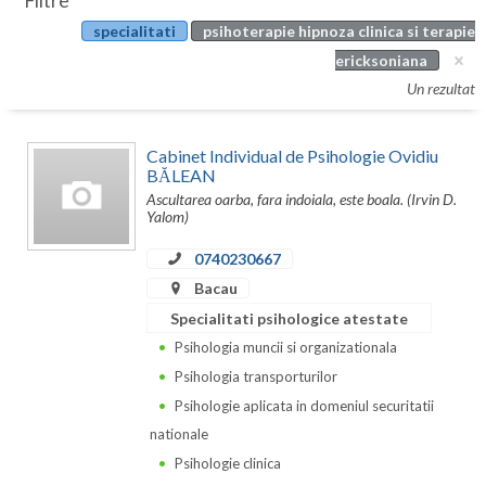
Filtre
Botosani
specialitati
psihoterapie hipnoza clinica si terapie
Evenimente
Braila
ericksoniana
Cabinet
Un rezultat
Brasov
Membri
Bucuresti
Cabinet Individual de Psihologie Ovidiu
BĂLEAN
Buzau
Ascultarea oarba, fara indoiala, este boala. (Irvin D.
Yalom)
Calarasi
0740230667
Caras-Severin
Bacau
Cluj
Specialitati psihologice atestate
Psihologia muncii si organizationala
Constanta
Psihologia transporturilor
Covasna
Psihologie aplicata in domeniul securitatii
nationale
Dambovita
Psihologie clinica