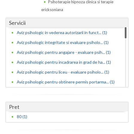
Dolj
Psihoterapie hipnoza clinica si terapie
ericksoniana
Galati
Servicii
Giurgiu
Aviz psihologic in vederea autorizarii in funct... (1)
Gorj
Aviz psihologic integritate si evaluare psiholo... (1)
Harghita
Aviz psihologic pentru angajare - evaluare psih... (1)
Hunedoara
Aviz psihologic pentru incadrarea in grad de ha... (1)
Aviz psihologic pentru liceu - evaluare psiholo... (1)
Ialomita
Aviz psihologic pentru obtinere permis portarma... (1)
Iasi
Aviz psihologic pentru obtinerea permisului de ... (1)
Ilfov
Aviz psihologic pentru ocuparea functiilor publ... (1)
Pret
Maramures
Aviz psihologic pentru ocuparea postului de ins... (1)
80 (1)
Mehedinti
Aviz psihologic pentru scoala - evaluare psihol... (1)
Aviz psihologic si evaluare clinica la cerere c... (1)
Mures