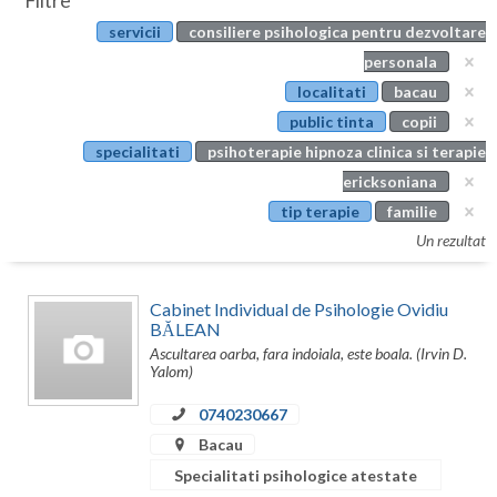
Filtre
Botosani
servicii
consiliere psihologica pentru dezvoltare
Evenimente
Braila
personala
Cabinet
localitati
bacau
Brasov
public tinta
copii
Membri
Bucuresti
specialitati
psihoterapie hipnoza clinica si terapie
ericksoniana
Buzau
tip terapie
familie
Calarasi
Un rezultat
Caras-Severin
Cabinet Individual de Psihologie Ovidiu
Cluj
BĂLEAN
Ascultarea oarba, fara indoiala, este boala. (Irvin D.
Constanta
Yalom)
Covasna
0740230667
Bacau
Dambovita
Specialitati psihologice atestate