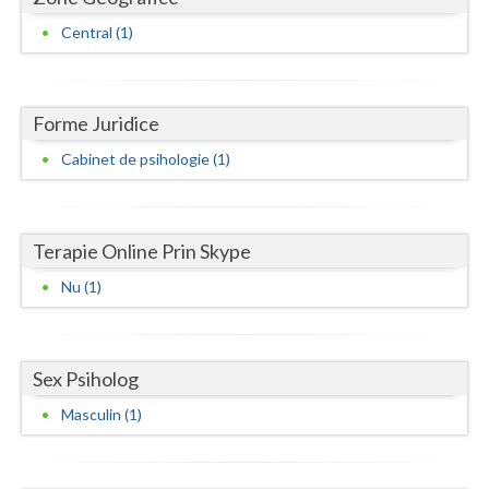
Central (1)
Neamt
Olt
Forme Juridice
Prahova
Cabinet de psihologie (1)
Salaj
Satu-Mare
Terapie Online Prin Skype
Sibiu
Nu (1)
Suceava
Teleorman
Sex Psiholog
Timis
Masculin (1)
Tulcea
Valcea