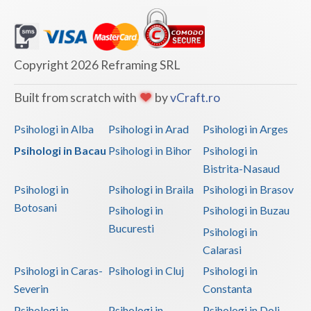
Copyright 2026 Reframing SRL
Built from scratch with
by
vCraft.ro
Psihologi in Alba
Psihologi in Arad
Psihologi in Arges
Psihologi in Bacau
Psihologi in Bihor
Psihologi in
Bistrita-Nasaud
Psihologi in
Psihologi in Braila
Psihologi in Brasov
Botosani
Psihologi in
Psihologi in Buzau
Bucuresti
Psihologi in
Calarasi
Psihologi in Caras-
Psihologi in Cluj
Psihologi in
Severin
Constanta
Psihologi in
Psihologi in
Psihologi in Dolj