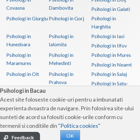
Covasna
Dambovita
Psihologi in Galati
Psihologi in Giurgiu
Psihologi in Gorj
Psihologi in
Harghita
Psihologi in
Psihologi in
Psihologi in Iasi
Hunedoara
Ialomita
Psihologi in Ilfov
Psihologi in
Psihologi in
Psihologi in Mures
Maramures
Mehedinti
Psihologi in Neamt
Psihologi in Olt
Psihologi in
Psihologi in Salaj
Prahova
Psihologi in Satu-
Psihologi in Bacau
Mare
Acest site foloseste cookie-uri pentru a imbunatati
Psihologi in Sibiu
Psihologi in
Psihologi in
experienta dvoastra de navigare. Prin folosirea site-ului
Suceava
Teleorman
sunteti de acord sa folositi cookie-urile conform cu
Psihologi in Timis
Psihologi in Tulcea
Psihologi in Valcea
termenii si conditiile din
"Politica cookies"
Psihologi in Vaslui
Psihologi in
OK
Vrancea
Feedback