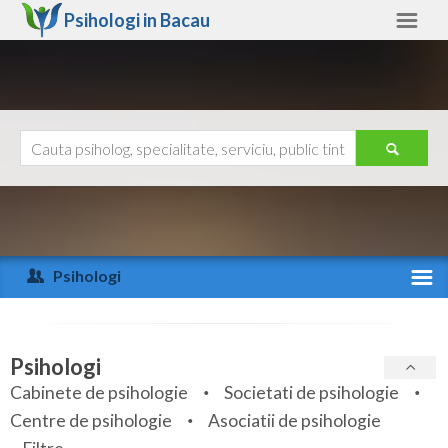
Psihologi in
Bacau
Bacau
Alte judete
Ajutor
Contact
Alba
Arad
Psihologi
Arges
Activitate recenta
Bacau
Specialitati
Psihologi
Bihor
Cabinete de psihologie
Societati de psihologie
Servicii
Centre de psihologie
Asociatii de psihologie
Bistrita-Nasaud
Articole