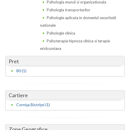
Dolj
Psihologia muncii si organizationala
Psihologia transporturilor
Galati
Psihologie aplicata in domeniul securitatii
Giurgiu
nationale
Psihologie clinica
Gorj
Psihoterapie hipnoza clinica si terapie
Harghita
ericksoniana
Hunedoara
Pret
80 (1)
Ialomita
Iasi
Ilfov
Cartiere
Cornișa Bistriței (1)
Maramures
Mehedinti
Zone Geografice
Mures